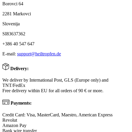
Borovci 64
2281 Markovci
Slovenija
SI83637362
+386 40 547 647
E-mail:
support@heiltropfen.de
Delivery:
We deliver by International Post, GLS (Europe only) and
TNT/FedEx
Free delivery within EU for all orders of 90 € or more.
Payments:
Credit Card: Visa, MasterCard, Maestro, American Express
Revolut
Amazon Pay
Bank wire transfer