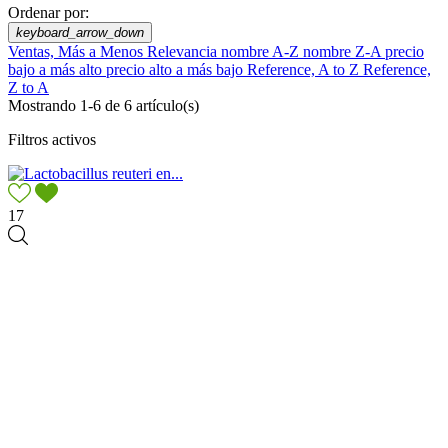
Ordenar por:
keyboard_arrow_down
Ventas, Más a Menos
Relevancia
nombre A-Z
nombre Z-A
precio
bajo a más alto
precio alto a más bajo
Reference, A to Z
Reference,
Z to A
Mostrando 1-6 de 6 artículo(s)
Filtros activos
17