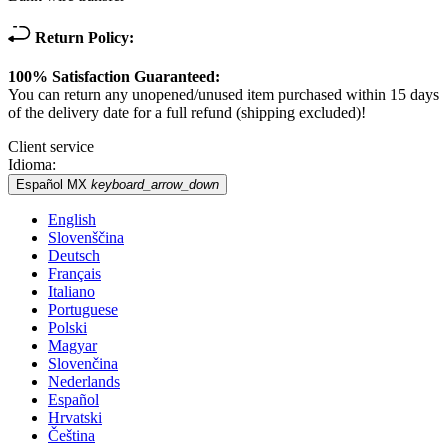
Return Policy:
100% Satisfaction Guaranteed:
You can return any unopened/unused item purchased within 15 days
of the delivery date for a full refund (shipping excluded)!
Client service
Idioma:
Español MX
keyboard_arrow_down
English
Slovenščina
Deutsch
Français
Italiano
Portuguese
Polski
Magyar
Slovenčina
Nederlands
Español
Hrvatski
Čeština