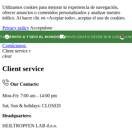
Utilizamos cookies para mejorar tu experiencia de navegación,
ofrecer anuncios o contenidos personalizados y analizar nuestro
tráfico. Al hacer clic en «Aceptar todo», aceptas el uso de cookies.
Privacy policy
Accept
done
ENVÍO A TODO EL MUNDO
ENVÍO GRATIS DESDE 90 € (UE)
4.9/5 
Contáctanos:
Client service
clear
Client service
Our Contacts:
Mon-Fri: 7:00 am - 14:00 pm
Sat, Sun & holidays: CLOSED
Headquarters:
HEILTROPFEN LAB d.o.o.