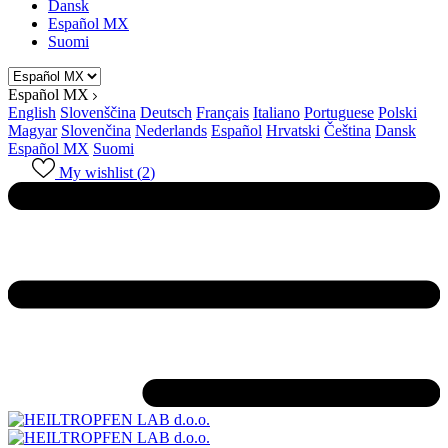
Dansk
Español MX
Suomi
Español MX
English
Slovenščina
Deutsch
Français
Italiano
Portuguese
Polski
Magyar
Slovenčina
Nederlands
Español
Hrvatski
Čeština
Dansk
Español MX
Suomi
My wishlist (
2
)