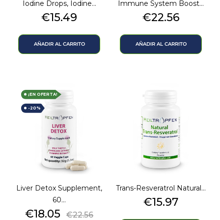
Iodine Drops, Iodine...
Immune System Boost...
Precio
Precio
€15.49
€22.56
AÑADIR AL CARRITO
AÑADIR AL CARRITO
¡EN OFERTA!
-20%
Liver Detox Supplement,
Trans-Resveratrol Natural...
Precio
60...
€15.97
Precio
Precio
€18.05
€22.56