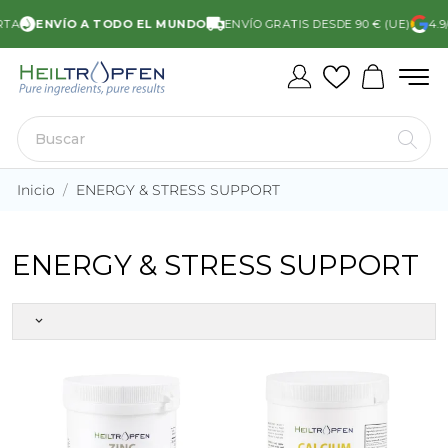
TA
ENVÍO A TODO EL MUNDO
ENVÍO GRATIS DESDE 90 € (UE)
4.9
Inicio
ENERGY & STRESS SUPPORT
ENERGY & STRESS SUPPORT
keyboard_arrow_down