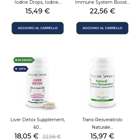
Iodine Drops, Iodine...
Immune System Boost...
Prezzo
Prezzo
15,49 €
22,56 €
AGGIUNGI AL CARRELLO
AGGIUNGI AL CARRELLO
IN SALDO!
-20%
Liver Detox Supplement,
Trans-Resveratrolo
60...
Naturale...
Prezzo
Prezzo
Prezzo
18,05 €
15,97 €
22,56 €