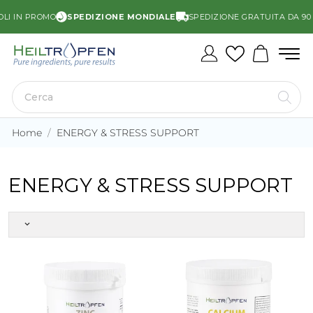
LI IN PROMO
SPEDIZIONE MONDIALE
SPEDIZIONE GRATUITA DA 90 €
Home
ENERGY & STRESS SUPPORT
ENERGY & STRESS SUPPORT
keyboard_arrow_down