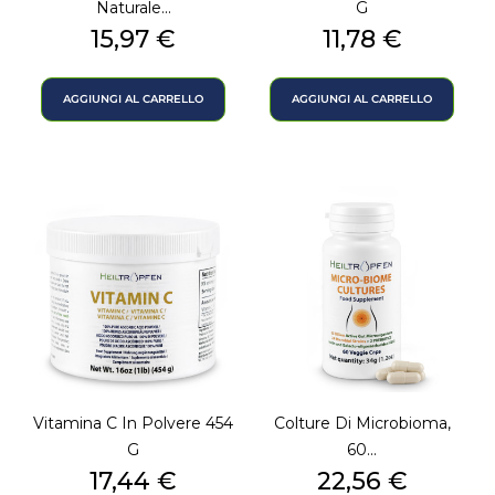
Naturale...
G
Prezzo
Prezzo
15,97 €
11,78 €
AGGIUNGI AL CARRELLO
AGGIUNGI AL CARRELLO
Vitamina C In Polvere 454
Colture Di Microbioma,
G
60...
Prezzo
Prezzo
17,44 €
22,56 €