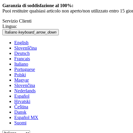
Garanzia di soddisfazione al 100%:
Puoi restituire qualsiasi articolo non aperto/non utilizzato entro 15 g
Servizio Clienti
Lingua:
Italiano
keyboard_arrow_down
English
Slovenščina
Deutsch
Français
Italiano
Portuguese
Polski
Magyar
Slovenčina
Nederlands
Español
Hrvatski
Čeština
Dansk
Español MX
Suomi