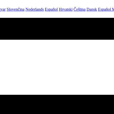
yar
Slovenčina
Nederlands
Español
Hrvatski
Čeština
Dansk
Español