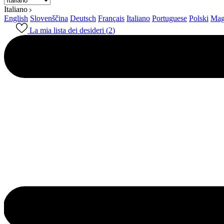
Italiano
English
Slovenščina
Deutsch
Français
Italiano
Portuguese
Polski
Mag
La mia lista dei desideri (
2
)