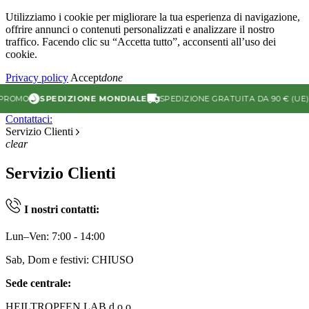
Utilizziamo i cookie per migliorare la tua esperienza di navigazione,
offrire annunci o contenuti personalizzati e analizzare il nostro
traffico. Facendo clic su “Accetta tutto”, acconsenti all’uso dei
cookie.
Privacy policy
Accept
done
OMO
SPEDIZIONE MONDIALE
SPEDIZIONE GRATUITA DA 90 € (UE)
Contattaci:
Servizio Clienti
clear
Servizio Clienti
I nostri contatti:
Lun–Ven: 7:00 - 14:00
Sab, Dom e festivi: CHIUSO
Sede centrale:
HEILTROPFEN LAB d.o.o.