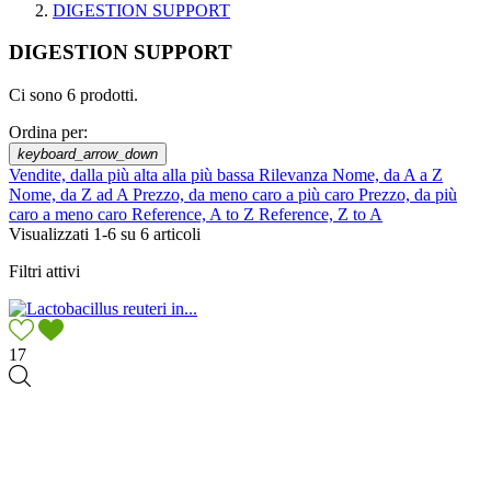
DIGESTION SUPPORT
DIGESTION SUPPORT
Ci sono 6 prodotti.
Ordina per:
keyboard_arrow_down
Vendite, dalla più alta alla più bassa
Rilevanza
Nome, da A a Z
Nome, da Z ad A
Prezzo, da meno caro a più caro
Prezzo, da più
caro a meno caro
Reference, A to Z
Reference, Z to A
Visualizzati 1-6 su 6 articoli
Filtri attivi
17