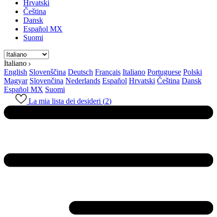
Hrvatski
Čeština
Dansk
Español MX
Suomi
Italiano
English
Slovenščina
Deutsch
Français
Italiano
Portuguese
Polski
Magyar
Slovenčina
Nederlands
Español
Hrvatski
Čeština
Dansk
Español MX
Suomi
La mia lista dei desideri (
2
)