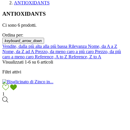
ANTIOXIDANTS
ANTIOXIDANTS
Ci sono 6 prodotti.
Ordina per:
keyboard_arrow_down
Vendite, dalla più alta alla più bassa
Rilevanza
Nome, da A a Z
Nome, da Z ad A
Prezzo, da meno caro a più caro
Prezzo, da più
caro a meno caro
Reference, A to Z
Reference, Z to A
Visualizzati 1-6 su 6 articoli
Filtri attivi
1