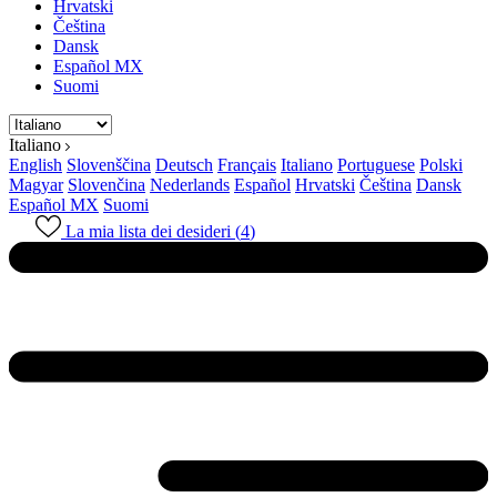
Hrvatski
Čeština
Dansk
Español MX
Suomi
Italiano
English
Slovenščina
Deutsch
Français
Italiano
Portuguese
Polski
Magyar
Slovenčina
Nederlands
Español
Hrvatski
Čeština
Dansk
Español MX
Suomi
La mia lista dei desideri (
4
)