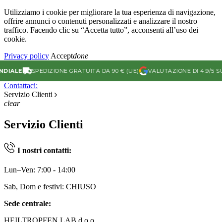
Utilizziamo i cookie per migliorare la tua esperienza di navigazione,
offrire annunci o contenuti personalizzati e analizzare il nostro
traffico. Facendo clic su “Accetta tutto”, acconsenti all’uso dei
cookie.
Privacy policy
Accept
done
ALE
SPEDIZIONE GRATUITA DA 90 € (UE)
VALUTAZIONE DI 4.9/5 SU G
Contattaci:
Servizio Clienti
clear
Servizio Clienti
I nostri contatti:
Lun–Ven: 7:00 - 14:00
Sab, Dom e festivi: CHIUSO
Sede centrale:
HEILTROPFEN LAB d.o.o.