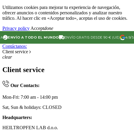
Utilizamos cookies para mejorar tu experiencia de navegación,
ofrecer anuncios o contenidos personalizados y analizar nuestro
tráfico. Al hacer clic en «Aceptar todo», aceptas el uso de cookies.
Privacy policy
Accept
done
ENVÍO A TODO EL MUNDO
ENVÍO GRATIS DESDE 90 € (UE)
4.9/5 V
Contáctanos:
Client service
clear
Client service
Our Contacts:
Mon-Fri: 7:00 am - 14:00 pm
Sat, Sun & holidays: CLOSED
Headquarters:
HEILTROPFEN LAB d.o.o.