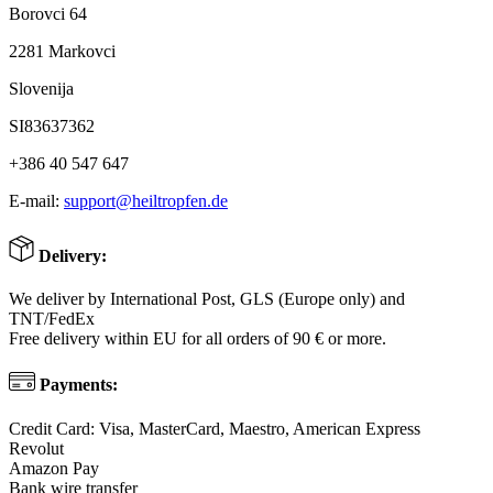
Borovci 64
2281 Markovci
Slovenija
SI83637362
+386 40 547 647
E-mail:
support@heiltropfen.de
Delivery:
We deliver by International Post, GLS (Europe only) and
TNT/FedEx
Free delivery within EU for all orders of 90 € or more.
Payments:
Credit Card: Visa, MasterCard, Maestro, American Express
Revolut
Amazon Pay
Bank wire transfer