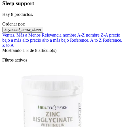
Sleep support
Hay 8 productos.
Ordenar por:
keyboard_arrow_down
Ventas, Más a Menos
Relevancia
nombre A-Z
nombre Z-A
precio
bajo a más alto
precio alto a más bajo
Reference, A to Z
Reference,
Z to A
Mostrando 1-8 de 8 artículo(s)
Filtros activos