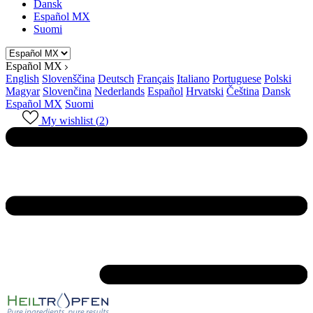
Dansk
Español MX
Suomi
Español MX
English
Slovenščina
Deutsch
Français
Italiano
Portuguese
Polski
Magyar
Slovenčina
Nederlands
Español
Hrvatski
Čeština
Dansk
Español MX
Suomi
My wishlist (
2
)