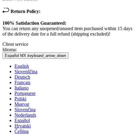
Return Policy:
100% Satisfaction Guaranteed:
You can return any unopened/unused item purchased within 15 days
of the delivery date for a full refund (shipping excluded)!
Client service
Idioma:
Español MX
keyboard_arrow_down
English
Slovenščina
Deutsch
Français
Italiano
Portuguese
Polski
Magyar
Slovenčina
Nederlands
Español
Hrvatski
Čeština