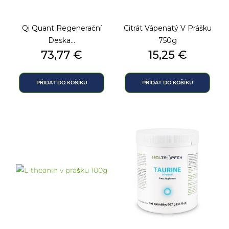
Qi Quant Regenerační
Citrát Vápenatý V Prášku
Deska...
750g
Cena
Cena
73,77 €
15,25 €
PŘIDAT DO KOŠÍKU
PŘIDAT DO KOŠÍKU