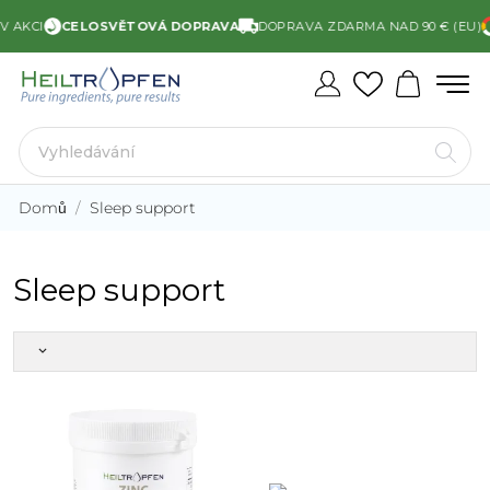
 AKCI
CELOSVĚTOVÁ DOPRAVA
DOPRAVA ZDARMA NAD 90 € (EU)
Domů
Sleep support
Sleep support
keyboard_arrow_down