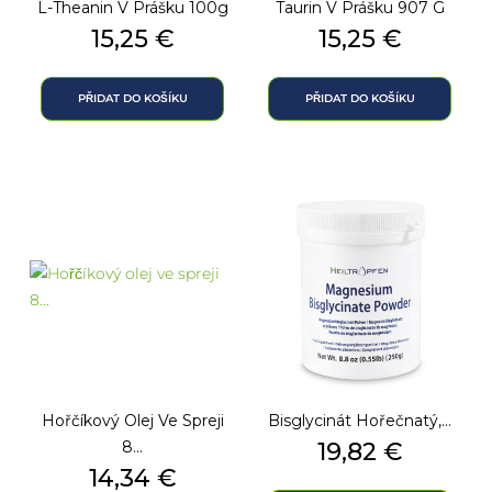
L-Theanin V Prášku 100g
Taurin V Prášku 907 G
Cena
Cena
15,25 €
15,25 €
PŘIDAT DO KOŠÍKU
PŘIDAT DO KOŠÍKU
Hořčíkový Olej Ve Spreji
Bisglycinát Hořečnatý,...
Cena
8...
19,82 €
Cena
14,34 €