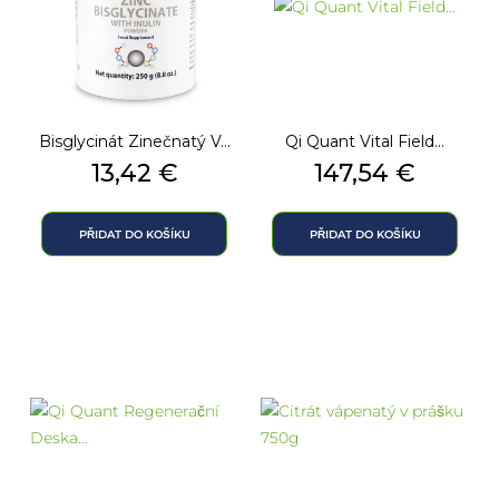
Bisglycinát Zinečnatý V...
Qi Quant Vital Field...
Cena
Cena
13,42 €
147,54 €
PŘIDAT DO KOŠÍKU
PŘIDAT DO KOŠÍKU