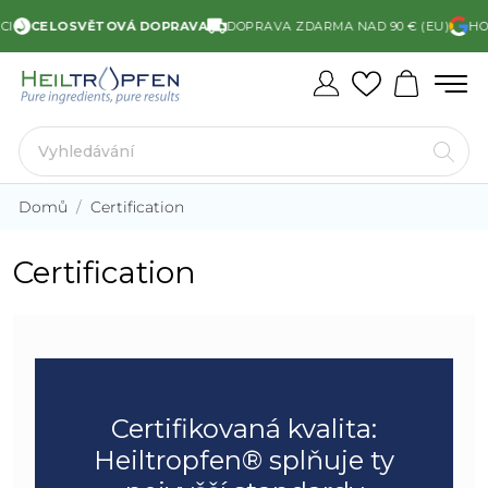
I
CELOSVĚTOVÁ DOPRAVA
DOPRAVA ZDARMA NAD 90 € (EU)
HODN
Domů
Certification
Certification
Certifikovaná kvalita:
Heiltropfen®️ splňuje ty