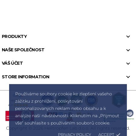

PRODUKTY

NAŠE SPOLEČNOST

VÁŠ ÚČET

STORE INFORMATION
Používáme soubory cookie ke zlepšení vašeho
zážitku z prohlížení, poskytování
personalizovaných reklam nebo obsahu a k
analýze naší návštěvnosti. Kliknutím na „Přijmout
vše“ souhlasíte s používáním souborů cookie.
Copyright © 2026 Heiltropfen Lab d.o.o. All rights reserved.
PRIVACY POLICY
ACCEPT
done