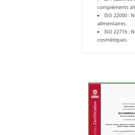
compléments alim
ISO 22000 :
No
alimentaires.
ISO 22716 :
No
cosmétiques.