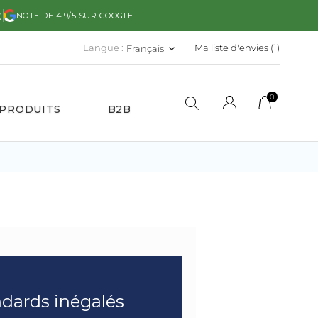
)
NOTE DE 4.9/5 SUR GOOGLE
Langue :
Ma liste d'envies (
1
)
Français
keyboard_arrow_down
0
 PRODUITS
B2B
andards inégalés