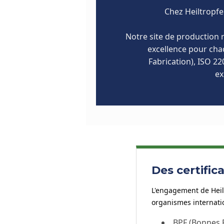
Chez Heiltropfe
Notre site de production r
excellence pour cha
Fabrication), ISO 2
ex
Des certific
L'engagement de Heil
organismes internati
BPF (Bonnes P