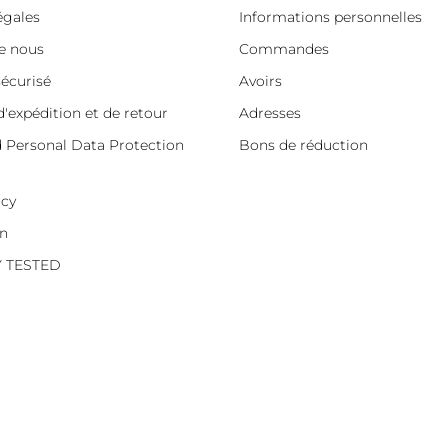
égales
Informations personnelles
e nous
Commandes
écurisé
Avoirs
d'expédition et de retour
Adresses
d Personal Data Protection
Bons de réduction
icy
on
Y TESTED