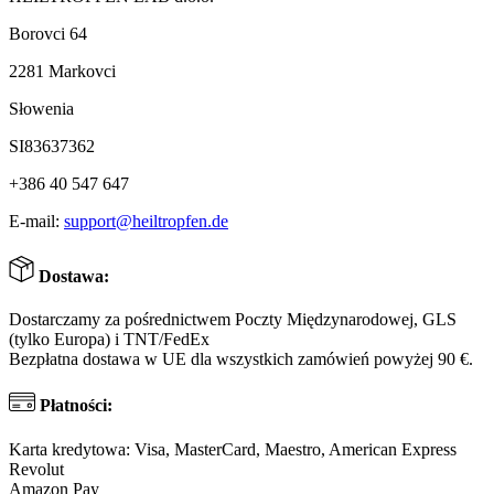
Borovci 64
2281 Markovci
Słowenia
SI83637362
+386 40 547 647
E-mail:
support@heiltropfen.de
Dostawa:
Dostarczamy za pośrednictwem Poczty Międzynarodowej, GLS
(tylko Europa) i TNT/FedEx
Bezpłatna dostawa w UE dla wszystkich zamówień powyżej 90 €.
Płatności:
Karta kredytowa: Visa, MasterCard, Maestro, American Express
Revolut
Amazon Pay