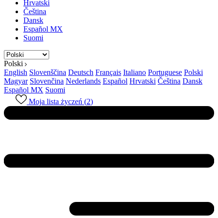
Hrvatski
Čeština
Dansk
Español MX
Suomi
Polski
English
Slovenščina
Deutsch
Français
Italiano
Portuguese
Polski
Magyar
Slovenčina
Nederlands
Español
Hrvatski
Čeština
Dansk
Español MX
Suomi
Moja lista życzeń (
2
)