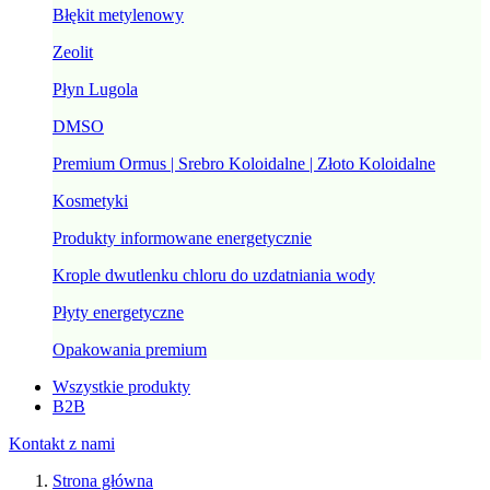
Błękit metylenowy
Zeolit
Płyn Lugola
DMSO
Premium Ormus | Srebro Koloidalne | Złoto Koloidalne
Kosmetyki
Produkty informowane energetycznie
Krople dwutlenku chloru do uzdatniania wody
Płyty energetyczne
Opakowania premium
Wszystkie produkty
B2B
Kontakt z nami
Strona główna