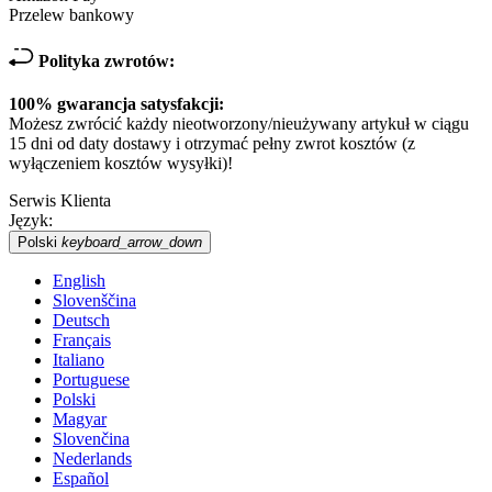
Przelew bankowy
Polityka zwrotów:
100% gwarancja satysfakcji:
Możesz zwrócić każdy nieotworzony/nieużywany artykuł w ciągu
15 dni od daty dostawy i otrzymać pełny zwrot kosztów (z
wyłączeniem kosztów wysyłki)!
Serwis Klienta
Język:
Polski
keyboard_arrow_down
English
Slovenščina
Deutsch
Français
Italiano
Portuguese
Polski
Magyar
Slovenčina
Nederlands
Español