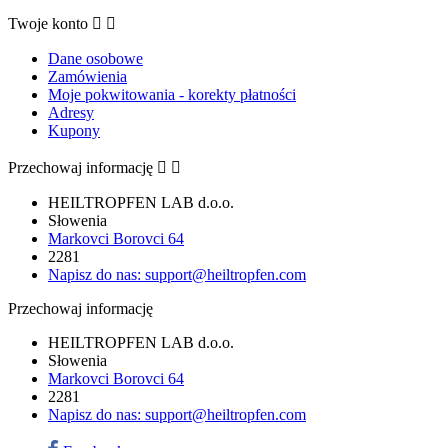
Twoje konto


Dane osobowe
Zamówienia
Moje pokwitowania - korekty płatności
Adresy
Kupony
Przechowaj informację


HEILTROPFEN LAB d.o.o.
Słowenia
Markovci Borovci 64
2281
Napisz do nas:
support@heiltropfen.com
Przechowaj informację
HEILTROPFEN LAB d.o.o.
Słowenia
Markovci Borovci 64
2281
Napisz do nas:
support@heiltropfen.com