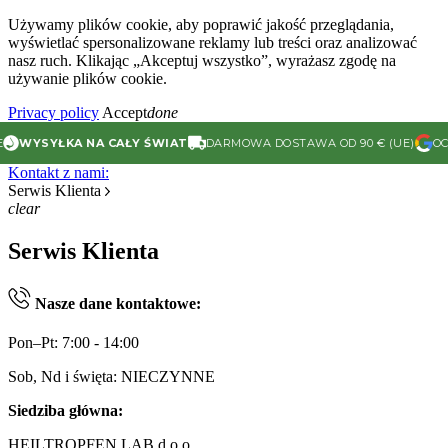
Używamy plików cookie, aby poprawić jakość przeglądania,
wyświetlać spersonalizowane reklamy lub treści oraz analizować
nasz ruch. Klikając „Akceptuj wszystko”, wyrażasz zgodę na
używanie plików cookie.
Privacy policy
Accept
done
WYSYŁKA NA CAŁY ŚWIAT
DARMOWA DOSTAWA OD 90 € (UE)
OCEN
Kontakt z nami:
Serwis Klienta
clear
Serwis Klienta
Nasze dane kontaktowe:
Pon–Pt: 7:00 - 14:00
Sob, Nd i święta: NIECZYNNE
Siedziba główna:
HEILTROPFEN LAB d.o.o.