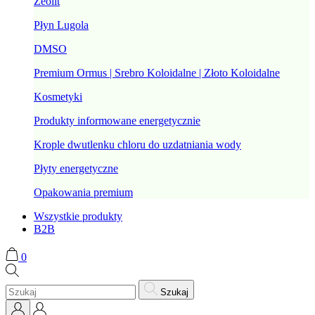
Zeolit
Płyn Lugola
DMSO
Premium Ormus | Srebro Koloidalne | Złoto Koloidalne
Kosmetyki
Produkty informowane energetycznie
Krople dwutlenku chloru do uzdatniania wody
Płyty energetyczne
Opakowania premium
Wszystkie produkty
B2B
0
Szukaj