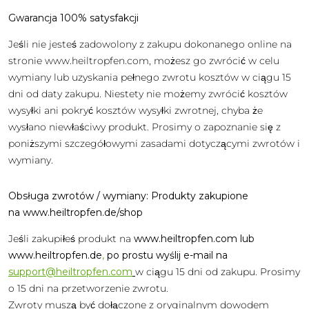
Gwarancja 100% satysfakcji
Jeśli nie jesteś zadowolony z zakupu dokonanego online na
stronie www.heiltropfen.com, możesz go zwrócić w celu
wymiany lub uzyskania pełnego zwrotu kosztów w ciągu 15
dni od daty zakupu. Niestety nie możemy zwrócić kosztów
wysyłki ani pokryć kosztów wysyłki zwrotnej, chyba że
wysłano niewłaściwy produkt. Prosimy o zapoznanie się z
poniższymi szczegółowymi zasadami dotyczącymi zwrotów i
wymiany.
Obsługa zwrotów / wymiany: Produkty zakupione
na www.heiltropfen.de/shop
Jeśli zakupiłeś produkt na
www.heiltropfen.com lub
www.heiltropfen.de
,
po prostu wyślij e-mail na
support@heiltropfen.com
w ciągu 15 dni od zakupu. Prosimy
o 15 dni na przetworzenie zwrotu.
Zwroty muszą być dołączone z oryginalnym dowodem