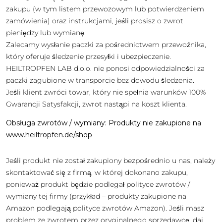
zakupu (w tym listem przewozowym lub potwierdzeniem
zamówienia) oraz instrukcjami, jeśli prosisz o zwrot
pieniędzy lub wymianę.
Zalecamy wysłanie paczki za pośrednictwem przewoźnika,
który oferuje śledzenie przesyłki i ubezpieczenie.
HEILTROPFEN LAB d.o.o. nie ponosi odpowiedzialności za
paczki zagubione w transporcie bez dowodu śledzenia.
Jeśli klient zwróci towar, który nie spełnia warunków 100%
Gwarancji Satysfakcji, zwrot nastąpi na koszt klienta.
Obsługa zwrotów / wymiany: Produkty nie zakupione na
www.heiltropfen.de/shop
Jeśli produkt nie został zakupiony bezpośrednio u nas, należy
skontaktować się z firmą, w której dokonano zakupu,
ponieważ produkt będzie podlegał polityce zwrotów /
wymiany tej firmy (przykład – produkty zakupione na
Amazon podlegają polityce zwrotów Amazon). Jeśli masz
problem ze zwrotem przez oryginalnego sprzedawcę, daj