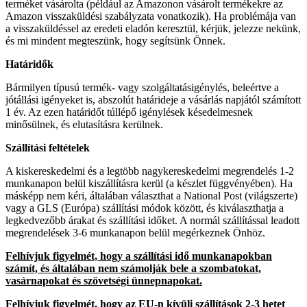
terméket vásárolta (például az Amazonon vásárolt termékekre az
Amazon visszaküldési szabályzata vonatkozik). Ha problémája van
a visszaküldéssel az eredeti eladón keresztül, kérjük, jelezze nekünk,
és mi mindent megteszünk, hogy segítsünk Önnek.
Határidők
Bármilyen típusú termék- vagy szolgáltatásigénylés, beleértve a
jótállási igényeket is, abszolút határideje a vásárlás napjától számított
1 év. Az ezen határidőt túllépő igénylések késedelmesnek
minősülnek, és elutasításra kerülnek.
Szállítási feltételek
A kiskereskedelmi és a legtöbb nagykereskedelmi megrendelés 1-2
munkanapon belül kiszállításra kerül (a készlet függvényében). Ha
másképp nem kéri, általában választhat a National Post (világszerte)
vagy a GLS (Európa) szállítási módok között, és kiválaszthatja a
legkedvezőbb árakat és szállítási időket. A normál szállítással leadott
megrendelések 3-6 munkanapon belül megérkeznek Önhöz.
Felhívjuk figyelmét, hogy a szállítási idő munkanapokban
számít, és általában nem számolják bele a szombatokat,
vasárnapokat és szövetségi ünnepnapokat.
Felhívjuk figyelmét, hogy az EU-n kívüli szállítások 2-3 hetet