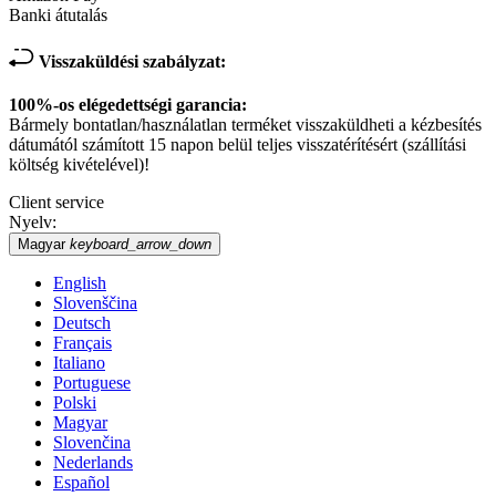
Banki átutalás
Visszaküldési szabályzat:
100%-os elégedettségi garancia:
Bármely bontatlan/használatlan terméket visszaküldheti a kézbesítés
dátumától számított 15 napon belül teljes visszatérítésért (szállítási
költség kivételével)!
Client service
Nyelv:
Magyar
keyboard_arrow_down
English
Slovenščina
Deutsch
Français
Italiano
Portuguese
Polski
Magyar
Slovenčina
Nederlands
Español