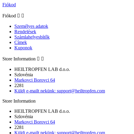
Fiókod
Fiókod


Személyes adatok
Rendelések
Számlahelyesbítők
Címek
Kuponok
Store Information


HEILTROPFEN LAB d.o.o.
Szlovénia
Markovci Borovci 64
2281
Küldj e-mailt nekünk:
support@heiltropfen.com
Store Information
HEILTROPFEN LAB d.o.o.
Szlovénia
Markovci Borovci 64
2281
Küldj e-mailt nekünk:
support@heiltropfen.com