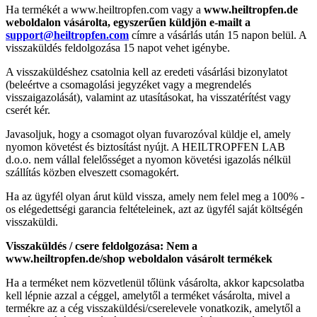
Ha termékét a www.heiltropfen.com vagy a
www.heiltropfen.de
weboldalon vásárolta, egyszerűen küldjön e-mailt a
support@heiltropfen.com
címre a vásárlás után 15 napon belül. A
visszaküldés feldolgozása 15 napot vehet igénybe.
A visszaküldéshez csatolnia kell az eredeti vásárlási bizonylatot
(beleértve a csomagolási jegyzéket vagy a megrendelés
visszaigazolását), valamint az utasításokat, ha visszatérítést vagy
cserét kér.
Javasoljuk, hogy a csomagot olyan fuvarozóval küldje el, amely
nyomon követést és biztosítást nyújt. A HEILTROPFEN LAB
d.o.o. nem vállal felelősséget a nyomon követési igazolás nélkül
szállítás közben elveszett csomagokért.
Ha az ügyfél olyan árut küld vissza, amely nem felel meg a 100% -
os elégedettségi garancia feltételeinek, azt az ügyfél saját költségén
visszaküldi.
Visszaküldés / csere feldolgozása: Nem a
www.heiltropfen.de/shop weboldalon vásárolt termékek
Ha a terméket nem közvetlenül tőlünk vásárolta, akkor kapcsolatba
kell lépnie azzal a céggel, amelytől a terméket vásárolta, mivel a
termékre az a cég visszaküldési/cserelevele vonatkozik, amelytől a