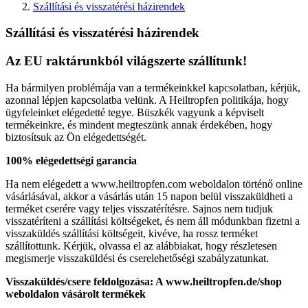
Szállítási és visszatérési házirendek
Szállítási és visszatérési házirendek
Az EU raktárunkból világszerte szállítunk!
Ha bármilyen problémája van a termékeinkkel kapcsolatban, kérjük,
azonnal lépjen kapcsolatba velünk. A Heiltropfen politikája, hogy
ügyfeleinket elégedetté tegye. Büszkék vagyunk a képviselt
termékeinkre, és mindent megteszünk annak érdekében, hogy
biztosítsuk az Ön elégedettségét.
100% elégedettségi garancia
Ha nem elégedett a www.heiltropfen.com weboldalon történő online
vásárlásával, akkor a vásárlás után 15 napon belül visszaküldheti a
terméket cserére vagy teljes visszatérítésre. Sajnos nem tudjuk
visszatéríteni a szállítási költségeket, és nem áll módunkban fizetni a
visszaküldés szállítási költségeit, kivéve, ha rossz terméket
szállítottunk. Kérjük, olvassa el az alábbiakat, hogy részletesen
megismerje visszaküldési és cserelehetőségi szabályzatunkat.
Visszaküldés/csere feldolgozása: A www.heiltropfen.de/shop
weboldalon vásárolt termékek