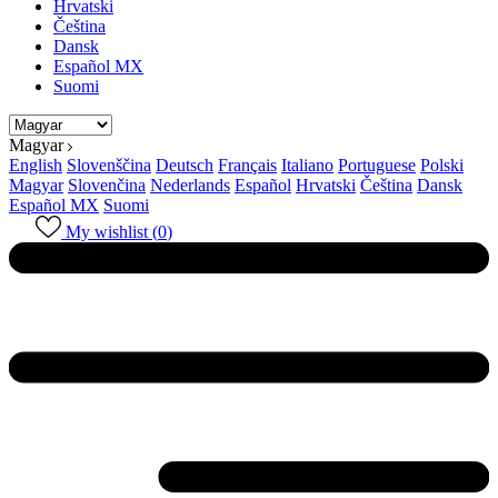
Hrvatski
Čeština
Dansk
Español MX
Suomi
Magyar
English
Slovenščina
Deutsch
Français
Italiano
Portuguese
Polski
Magyar
Slovenčina
Nederlands
Español
Hrvatski
Čeština
Dansk
Español MX
Suomi
My wishlist (
0
)