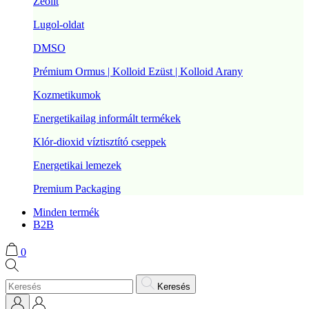
Zeolit
Lugol-oldat
DMSO
Prémium Ormus | Kolloid Ezüst | Kolloid Arany
Kozmetikumok
Energetikailag informált termékek
Klór-dioxid víztisztító cseppek
Energetikai lemezek
Premium Packaging
Minden termék
B2B
0
Keresés