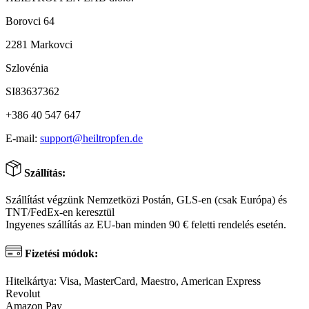
Borovci 64
2281 Markovci
Szlovénia
SI83637362
+386 40 547 647
E-mail:
support@heiltropfen.de
Szállítás:
Szállítást végzünk Nemzetközi Postán, GLS-en (csak Európa) és
TNT/FedEx-en keresztül
Ingyenes szállítás az EU-ban minden 90 € feletti rendelés esetén.
Fizetési módok:
Hitelkártya: Visa, MasterCard, Maestro, American Express
Revolut
Amazon Pay