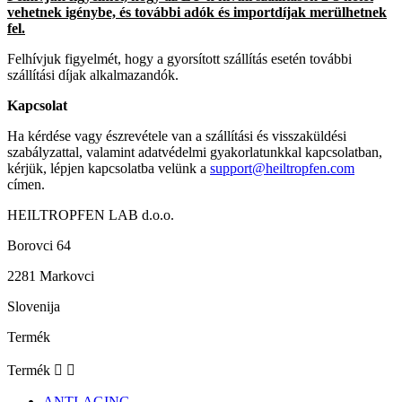
vehetnek igénybe, és további adók és importdíjak merülhetnek
fel.
Felhívjuk figyelmét, hogy a gyorsított szállítás esetén további
szállítási díjak alkalmazandók.
Kapcsolat
Ha kérdése vagy észrevétele van a szállítási és visszaküldési
szabályzattal, valamint adatvédelmi gyakorlatunkkal kapcsolatban,
kérjük, lépjen kapcsolatba velünk a
support@heiltropfen.com
címen.
HEILTROPFEN LAB d.o.o.
Borovci 64
2281 Markovci
Slovenija
Termék
Termék


ANTI-AGING