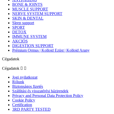
BONE & JOINTS
MUSCLE SUPPORT
NERVE SYSTEM SUPPORT
SKIN & DENTAL
Sleep support
SPORT
DETOX
IMMUNE SYSTEM
AKCIÓS
DIGESTION SUPPORT
Prémium Ormus | Kolloid Ezüst | Kolloid Arany
Cégadatok
Cégadatok


Jogi nyilatkozat
Rólunk
Biztonságos fizetés
Szállítási és visszatérési házirendek
Privacy and Personal Data Protection Policy
Cookie Policy
Certification
3RD PARTY TESTED