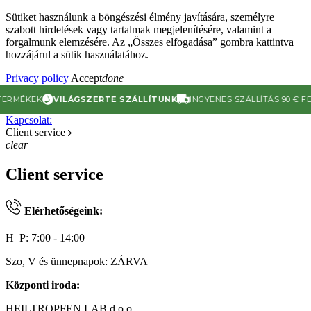
Sütiket használunk a böngészési élmény javítására, személyre
szabott hirdetések vagy tartalmak megjelenítésére, valamint a
forgalmunk elemzésére. Az „Összes elfogadása” gombra kattintva
hozzájárul a sütik használatához.
Privacy policy
Accept
done
RMÉKEK
VILÁGSZERTE SZÁLLÍTUNK
INGYENES SZÁLLÍTÁS 90 € FELET
Kapcsolat:
Client service
clear
Client service
Elérhetőségeink:
H–P: 7:00 - 14:00
Szo, V és ünnepnapok: ZÁRVA
Központi iroda:
HEILTROPFEN LAB d.o.o.