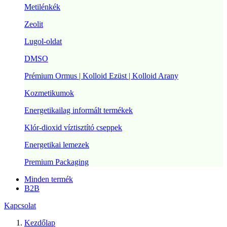
Metilénkék
Zeolit
Lugol-oldat
DMSO
Prémium Ormus | Kolloid Ezüst | Kolloid Arany
Kozmetikumok
Energetikailag informált termékek
Klór-dioxid víztisztító cseppek
Energetikai lemezek
Premium Packaging
Minden termék
B2B
Kapcsolat
Kezdőlap