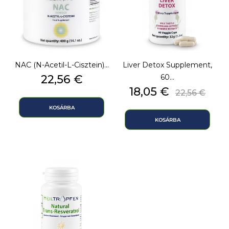
NAC (N-Acetil-L-Cisztein)...
Liver Detox Supplement,
Ár
22,56 €
60...
Ár
Normál
18,05 €
22,56 €
ár
KOSÁRBA
KOSÁRBA