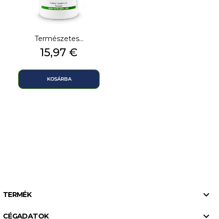
Természetes...
Ár
15,97 €
KOSÁRBA

TERMÉK

CÉGADATOK