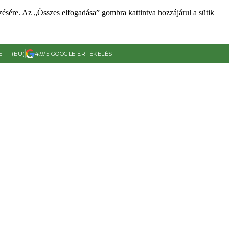
zésére. Az „Összes elfogadása” gombra kattintva hozzájárul a sütik
ETT (EU)
4.9/5 GOOGLE ÉRTÉKELÉS