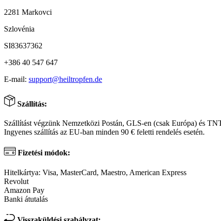
2281 Markovci
Szlovénia
SI83637362
+386 40 547 647
E-mail:
support@heiltropfen.de
Szállítás:
Szállítást végzünk Nemzetközi Postán, GLS-en (csak Európa) és TN
Ingyenes szállítás az EU-ban minden 90 € feletti rendelés esetén.
Fizetési módok:
Hitelkártya: Visa, MasterCard, Maestro, American Express
Revolut
Amazon Pay
Banki átutalás
Visszaküldési szabályzat: