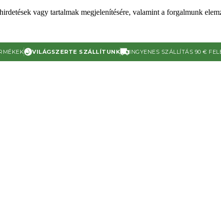
 hirdetések vagy tartalmak megjelenítésére, valamint a forgalmunk elem
ERMÉKEK
VILÁGSZERTE SZÁLLÍTUNK
INGYENES SZÁLLÍTÁS 90 € FEL