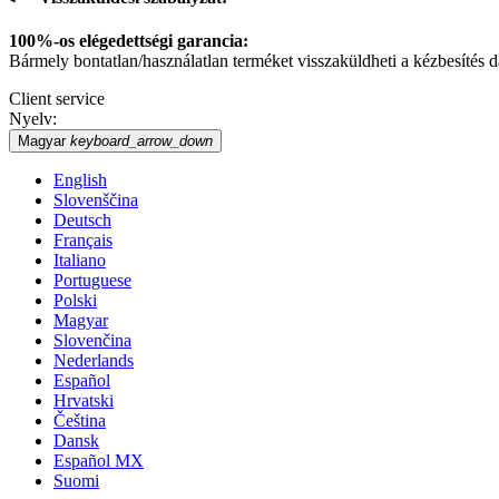
100%-os elégedettségi garancia:
Bármely bontatlan/használatlan terméket visszaküldheti a kézbesítés dátu
Client service
Nyelv:
Magyar
keyboard_arrow_down
English
Slovenščina
Deutsch
Français
Italiano
Portuguese
Polski
Magyar
Slovenčina
Nederlands
Español
Hrvatski
Čeština
Dansk
Español MX
Suomi