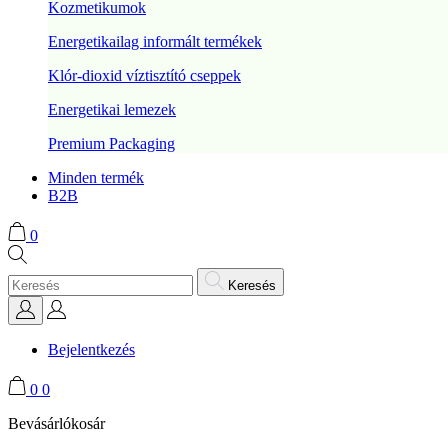
Kozmetikumok
Energetikailag informált termékek
Klór-dioxid víztisztító cseppek
Energetikai lemezek
Premium Packaging
Minden termék
B2B
0
Keresés
Bejelentkezés
0
0
Bevásárlókosár