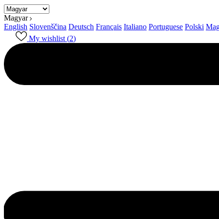
Magyar
English
Slovenščina
Deutsch
Français
Italiano
Portuguese
Polski
Mag
My wishlist (
2
)