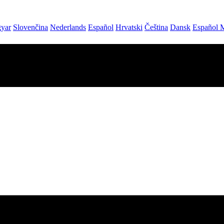
yar
Slovenčina
Nederlands
Español
Hrvatski
Čeština
Dansk
Español