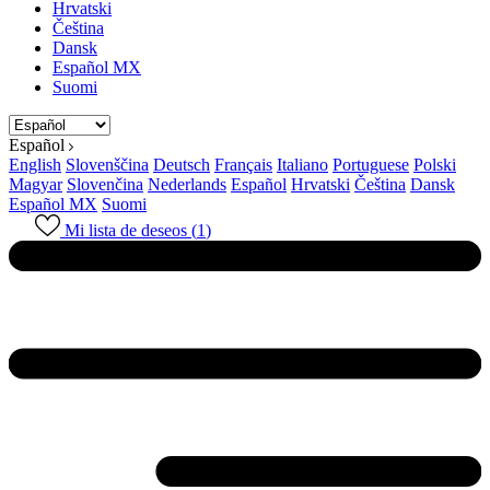
Hrvatski
Čeština
Dansk
Español MX
Suomi
Español
English
Slovenščina
Deutsch
Français
Italiano
Portuguese
Polski
Magyar
Slovenčina
Nederlands
Español
Hrvatski
Čeština
Dansk
Español MX
Suomi
Mi lista de deseos (
1
)