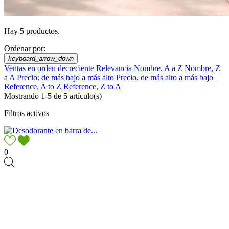
Hay 5 productos.
Ordenar por:
keyboard_arrow_down
Ventas en orden decreciente
Relevancia
Nombre, A a Z
Nombre, Z
a A
Precio: de más bajo a más alto
Precio, de más alto a más bajo
Reference, A to Z
Reference, Z to A
Mostrando 1-5 de 5 artículo(s)
Filtros activos
0