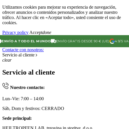
Utilizamos cookies para mejorar su experiencia de navegación,
ofrecer anuncios o contenidos personalizados y analizar nuestro
tráfico. Al hacer clic en «Aceptar todo», usted consiente el uso de
cookies.
Privacy policy
Accept
done
ÍO A TODO EL MUNDO
ENVÍO GRATIS DESDE 90 € (UE)
4.9/5 VALORA
Contacte con nosotros:
Servicio al cliente
clear
Servicio al cliente
Nuestro contacto:
Lun–Vie: 7:00 – 14:00
Sáb, Dom y festivos: CERRADO
Sede principal:
HEILTROPFEN LAB, trgovina in storitve, d.o.o.