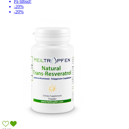
På tilbud!
-20%
-20%