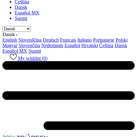
Čeština
Dansk
Español MX
Suomi
Dansk
English
Slovenščina
Deutsch
Français
Italiano
Portuguese
Polski
Magyar
Slovenčina
Nederlands
Español
Hrvatski
Čeština
Dansk
Español MX
Suomi
My wishlist (
0
)