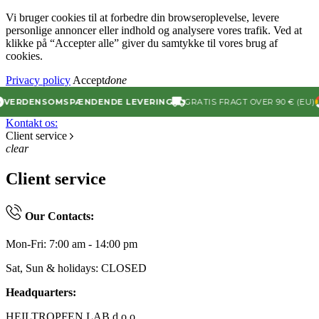
Vi bruger cookies til at forbedre din browseroplevelse, levere
personlige annoncer eller indhold og analysere vores trafik. Ved at
klikke på “Accepter alle” giver du samtykke til vores brug af
cookies.
Privacy policy
Accept
done
ERDENSOMSPÆNDENDE LEVERING
GRATIS FRAGT OVER 90 € (EU)
4
Kontakt os:
Client service
clear
Client service
Our Contacts:
Mon-Fri: 7:00 am - 14:00 pm
Sat, Sun & holidays: CLOSED
Headquarters:
HEILTROPFEN LAB d.o.o.