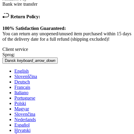
Bank wire transfer
Return Policy:
100% Satisfaction Guaranteed:
You can return any unopened/unused item purchased within 15 days
of the delivery date for a full refund (shipping excluded)!
Client service
Sprog:
Dansk
keyboard_arrow_down
English
Slovenščina
Deutsch
Français
Italiano
Portuguese
Polski
Magyar
Slovenčina
Nederlands
Español
Hrvatski