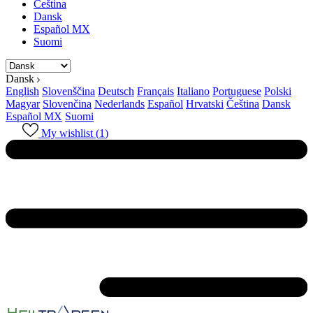
Čeština
Dansk
Español MX
Suomi
Dansk
English
Slovenščina
Deutsch
Français
Italiano
Portuguese
Polski
Magyar
Slovenčina
Nederlands
Español
Hrvatski
Čeština
Dansk
Español MX
Suomi
My wishlist (
1
)