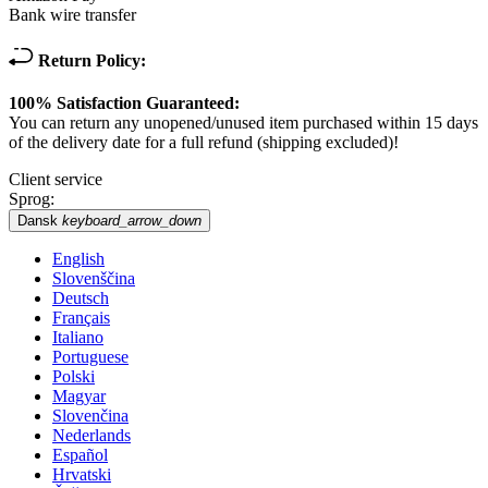
Bank wire transfer
Return Policy:
100% Satisfaction Guaranteed:
You can return any unopened/unused item purchased within 15 days
of the delivery date for a full refund (shipping excluded)!
Client service
Sprog:
Dansk
keyboard_arrow_down
English
Slovenščina
Deutsch
Français
Italiano
Portuguese
Polski
Magyar
Slovenčina
Nederlands
Español
Hrvatski