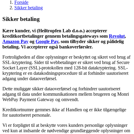
Forside
Sikker betaling
Sikker betaling
Kære kunder, vi (
Heiltropfen Lab d.o.o.
) accepterer
kreditkortbetalinger gennem betalingsgateways som
Revolut
,
Amazon Pay
og
Google Pay
, som tilbyder sikker og pålidelig
betaling. Vi accepterer også bankoverførsler.
Fortroligheden af dine oplysninger er beskyttet og sikret ved brug af
SSL-kryptering. Sider til webbetalinger er sikret ved brug af Secure
Socket Layer (SSL)-protokollen med 128-bit datakryptering. SSL-
kryptering er en datakodningsprocedure til at forhindre uautoriseret
adgang under dataoverførsel.
Dette muliggør sikker dataoverførsel og forhindrer uautoriseret
adgang til data under kommunikationen mellem brugeren og Monri
WebPay Payment Gateway og omvendt.
Kreditkortnumre gemmes ikke af Handlen og er ikke tilgængelige
for uautoriseret personale.
Vi er forpligtet til at beskytte vores kunders personlige oplysninger
ved kun at indsamle de nødvendige grundlæggende oplysninger om