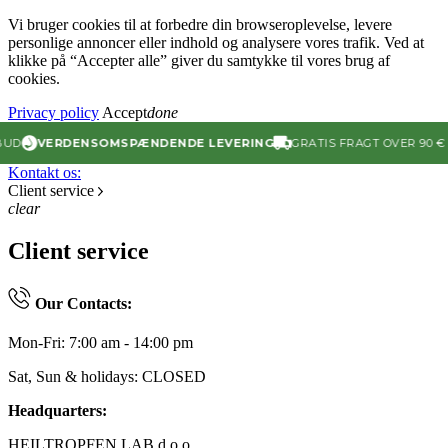
Vi bruger cookies til at forbedre din browseroplevelse, levere
personlige annoncer eller indhold og analysere vores trafik. Ved at
klikke på “Accepter alle” giver du samtykke til vores brug af
cookies.
Privacy policy
Accept
done
D
VERDENSOMSPÆNDENDE LEVERING
GRATIS FRAGT OVER 90 € (E
Kontakt os:
Client service
clear
Client service
Our Contacts:
Mon-Fri: 7:00 am - 14:00 pm
Sat, Sun & holidays: CLOSED
Headquarters:
HEILTROPFEN LAB d.o.o.