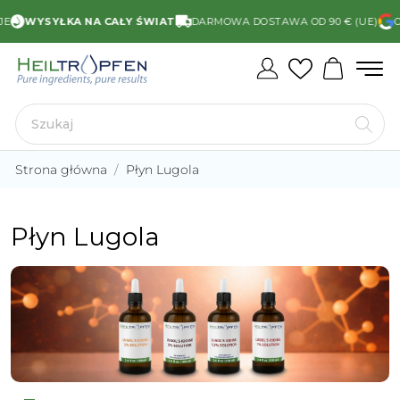
WYSYŁKA NA CAŁY ŚWIAT
DARMOWA DOSTAWA OD 90 € (UE)
OC
Strona główna
Płyn Lugola
Płyn Lugola