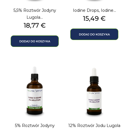
5,5% Roztwór Jodyny
Iodine Drops, Iodine...
Cena
Lugola...
15,49 €
Cena
18,77 €
DODAJ DO KOSZYKA
DODAJ DO KOSZYKA
5% Roztwór Jodyny
12% Roztwór Jodu Lugola