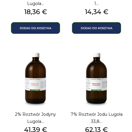
Lugola...
1...
Cena
Cena
18,36 €
14,34 €
DODAJ DO KOSZYKA
DODAJ DO KOSZYKA
2% Roztwór Jodyny
7% Roztwór Jodu Lugola
Lugola...
33,8...
Cena
Cena
41,39 €
62,13 €