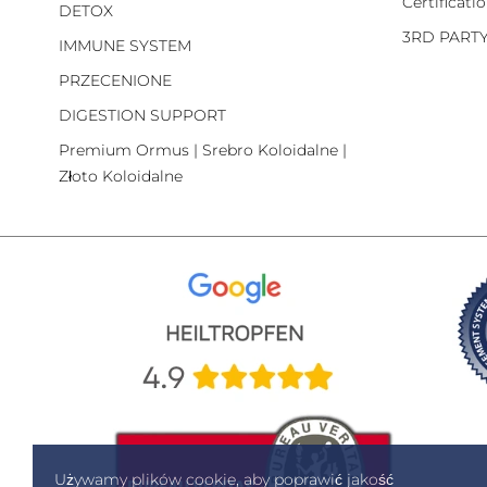
Certificati
DETOX
3RD PART
IMMUNE SYSTEM
PRZECENIONE
DIGESTION SUPPORT
Premium Ormus | Srebro Koloidalne |
Złoto Koloidalne
Używamy plików cookie, aby poprawić jakość