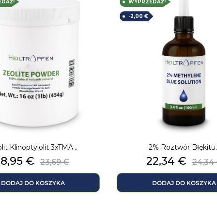
DAŻ!
WYPRZEDAŻ!
-2,00 €
lit Klinoptylolit 3xTMA...
2% Roztwór Błękitu..
Cena
Cena
Cena
Cen
18,95 €
22,34 €
23,69 €
24,34
podstawowa
pod
DODAJ DO KOSZYKA
DODAJ DO KOSZYKA