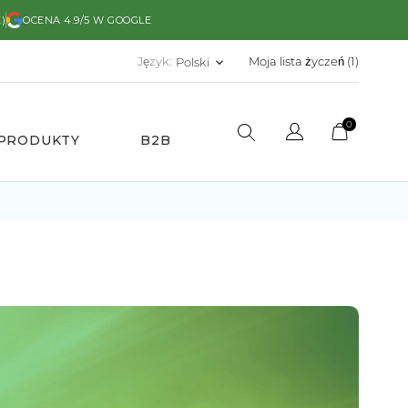
)
OCENA 4.9/5 W GOOGLE
Język:
Moja lista życzeń (
1
)
Polski
keyboard_arrow_down
0
 PRODUKTY
B2B