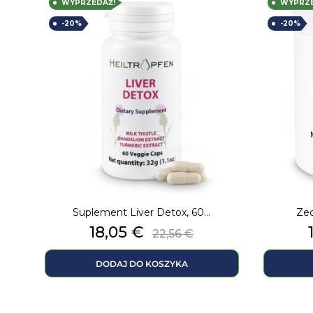
WYPRZEDAŻ!
WYPRZE
-20%
-20%
Suplement Liver Detox, 60...
Zeo
Cena
Cena
18,05 €
22,56 €
podstawowa
DODAJ DO KOSZYKA