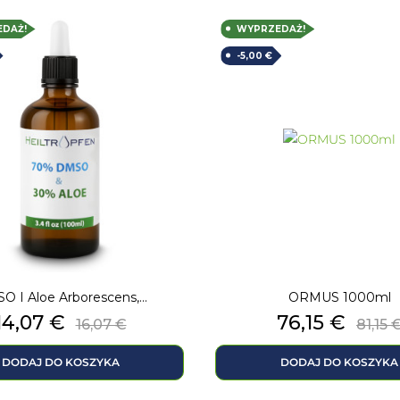
DAŻ!
WYPRZEDAŻ!
-5,00 €
 I Aloe Arborescens,...
ORMUS 1000ml
Cena
Cena
Cena
Cen
14,07 €
76,15 €
16,07 €
81,15 
podstawowa
pod
DODAJ DO KOSZYKA
DODAJ DO KOSZYKA