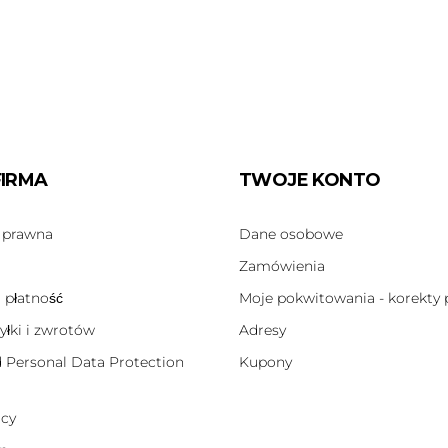
FIRMA
TWOJE KONTO
 prawna
Dane osobowe
Zamówienia
 płatność
Moje pokwitowania - korekty 
yłki i zwrotów
Adresy
d Personal Data Protection
Kupony
icy