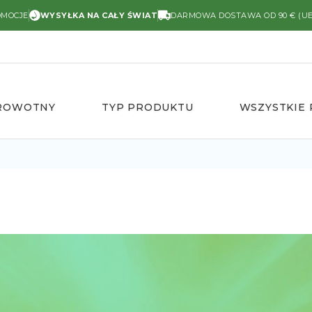
OMOCJE
WYSYŁKA NA CAŁY ŚWIAT
DARMOWA DOSTAWA OD 90 € (UE
DROWOTNY
TYP PRODUKTU
WSZYSTKIE