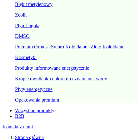
Błękit metylenowy
Zeolit
Płyn Lugola
DMSO
Premium Ormus | Srebro Koloidalne | Złoto Koloidalne
Kosmetyki
Produkty informowane energetycznie
Krople dwutlenku chloru do uzdatniania wody
Płyty energetyczne
Opakowania premium
Wszystkie produkty
B2B
Kontakt z nami
Strona główna