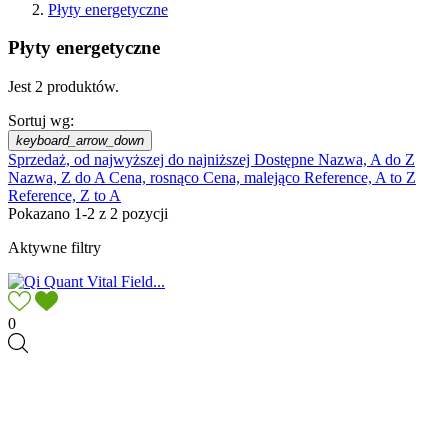
Płyty energetyczne
Płyty energetyczne
Jest 2 produktów.
Sortuj wg:
keyboard_arrow_down
Sprzedaż, od najwyższej do najniższej
Dostępne
Nazwa, A do Z
Nazwa, Z do A
Cena, rosnąco
Cena, malejąco
Reference, A to Z
Reference, Z to A
Pokazano 1-2 z 2 pozycji
Aktywne filtry
0