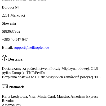
Borovci 64
2281 Markovci
Słowenia
SI83637362
+386 40 547 647
E-mail:
support@heiltropfen.de
Dostawa:
Dostarczamy za pośrednictwem Poczty Międzynarodowej, GLS
(tylko Europa) i TNT/FedEx
Bezpłatna dostawa w UE dla wszystkich zamówień powyżej 90 €.
Płatności:
Karta kredytowa: Visa, MasterCard, Maestro, American Express
Revolut
Amazon Pay