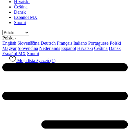
Hrvatski
Čeština
Dansk
Español MX
Suomi
Polski
English
Slovenščina
Deutsch
Français
Italiano
Portuguese
Polski
Magyar
Slovenčina
Nederlands
Español
Hrvatski
Čeština
Dansk
Español MX
Suomi
Moja lista życzeń (
1
)