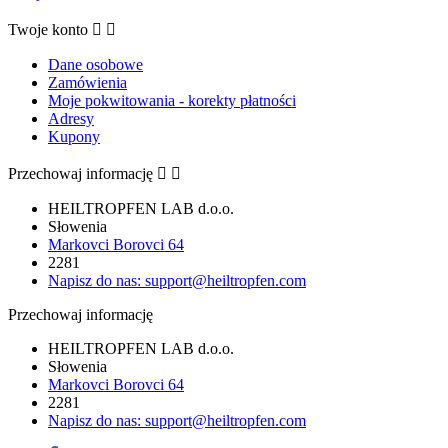
Twoje konto


Dane osobowe
Zamówienia
Moje pokwitowania - korekty płatności
Adresy
Kupony
Przechowaj informację


HEILTROPFEN LAB d.o.o.
Słowenia
Markovci Borovci 64
2281
Napisz do nas:
support@heiltropfen.com
Przechowaj informację
HEILTROPFEN LAB d.o.o.
Słowenia
Markovci Borovci 64
2281
Napisz do nas:
support@heiltropfen.com