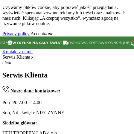
Używamy plików cookie, aby poprawić jakość przeglądania,
wyświetlać spersonalizowane reklamy lub treści oraz analizować
nasz ruch. Klikając „Akceptuj wszystko”, wyrażasz zgodę na
używanie plików cookie.
Privacy policy
Accept
done
JE
WYSYŁKA NA CAŁY ŚWIAT
DARMOWA DOSTAWA OD 90 € (UE)
Kontakt z nami:
Serwis Klienta
clear
Serwis Klienta
Nasze dane kontaktowe:
Pon–Pt: 7:00 - 14:00
Sob, Nd i święta: NIECZYNNE
Siedziba główna:
HEILTROPFEN LAB d.o.o.