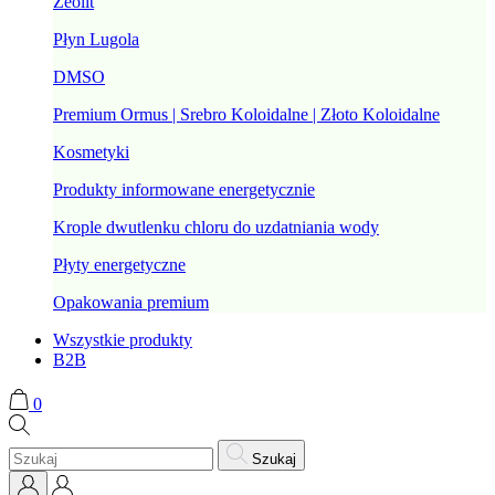
Zeolit
Płyn Lugola
DMSO
Premium Ormus | Srebro Koloidalne | Złoto Koloidalne
Kosmetyki
Produkty informowane energetycznie
Krople dwutlenku chloru do uzdatniania wody
Płyty energetyczne
Opakowania premium
Wszystkie produkty
B2B
0
Szukaj