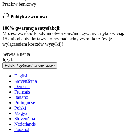
Przelew bankowy
Polityka zwrotów:
100% gwarancja satysfakcji:
Możesz zwrócić każdy nieotworzony/nieużywany artykuł w ciągu
15 dni od daty dostawy i otrzymać pełny zwrot kosztów (z
wyłączeniem kosztów wysyłki)!
Serwis Klienta
Język:
Polski
keyboard_arrow_down
English
Slovenščina
Deutsch
Français
Italiano
Portuguese
Polski
Magyar
Slovenčina
Nederlands
Español