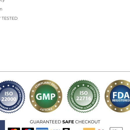
on
Y TESTED