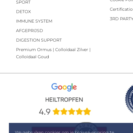
SPORT
Certificati
DETOX
3RD PART
IMMUNE SYSTEM
AFGEPRIJSD
DIGESTION SUPPORT
Premium Ormus | Colloïdaal Zilver |
Colloïdaal Goud
We gebruiken cookies om je browse-ervaring te