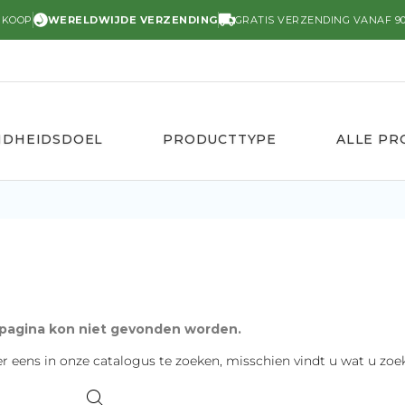
RKOOP
WERELDWIJDE VERZENDING
GRATIS VERZENDING VANAF 90
NDHEIDSDOEL
PRODUCTTYPE
ALLE P
pagina kon niet gevonden worden.
r eens in onze catalogus te zoeken, misschien vindt u wat u zoek