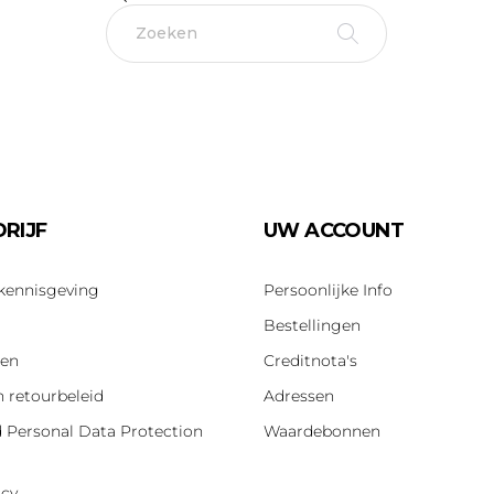
RIJF
UW ACCOUNT
 kennisgeving
Persoonlijke Info
Bestellingen
len
Creditnota's
n retourbeleid
Adressen
d Personal Data Protection
Waardebonnen
icy