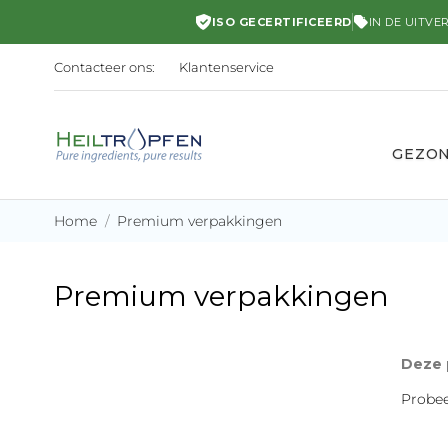
ISO GECERTIFICEERD
IN DE UITVE
Contacteer ons:
Klantenservice
GEZO
Home
Premium verpakkingen
Premium verpakkingen
Deze 
Probee