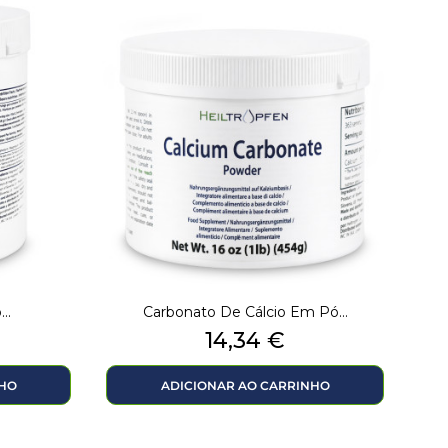
..
Carbonato De Cálcio Em Pó...
Preço
14,34 €
NHO
ADICIONAR AO CARRINHO