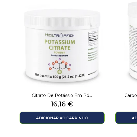
Citrato De Potássio Em Pó...
Carbo
Preço
16,16 €
ADICIONAR AO CARRINHO
AD