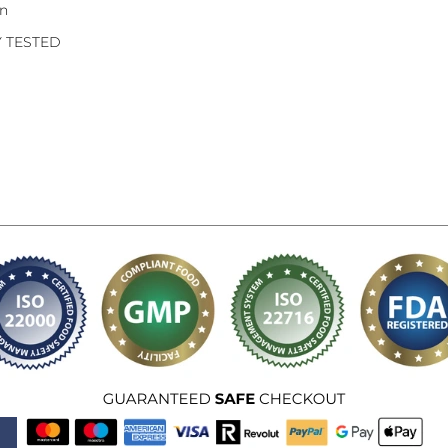
on
Y TESTED