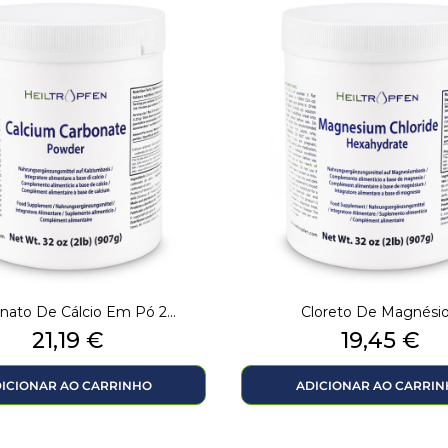
nato De Cálcio Em Pó 2...
Cloreto De Magnésio.
Preço
Preço
21,19 €
19,45 €
ICIONAR AO CARRINHO
ADICIONAR AO CARRI