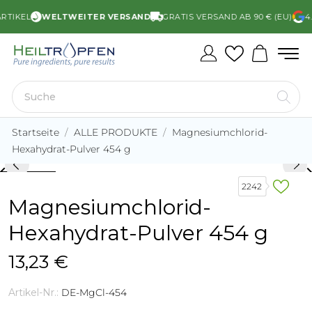
IKEL
WELTWEITER VERSAND
GRATIS VERSAND AB 90 € (EU)
4.9/
Startseite
ALLE PRODUKTE
Magnesiumchlorid-
Hexahydrat-Pulver 454 g
rd_arrow_left
keyboard_arro
2242
Magnesiumchlorid-
Hexahydrat-Pulver 454 g
13,23 €
Artikel-Nr.:
DE-MgCl-454