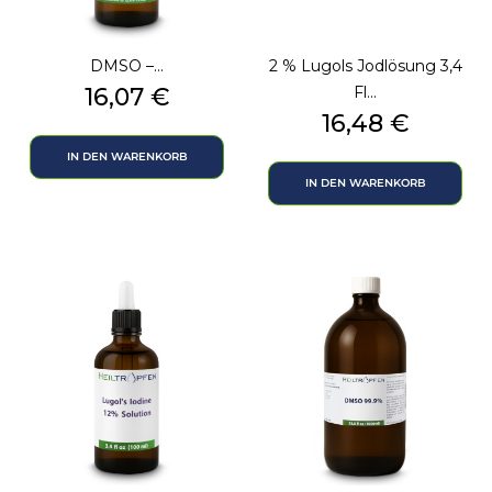
DMSO –...
2 % Lugols Jodlösung 3,4
Preis
16,07 €
Fl...
Preis
16,48 €
IN DEN WARENKORB
IN DEN WARENKORB