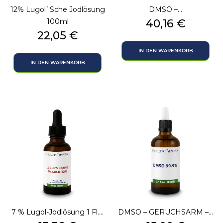
12% Lugol`sche Jodlösung
DMSO –...
Preis
100ml
40,16 €
Preis
22,05 €
IN DEN WARENKORB
IN DEN WARENKORB
7 % Lugol-Jodlösung 1 Fl....
DMSO – GERUCHSARM –...