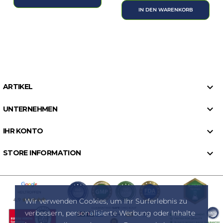
IN DEN WARENKORB

ARTIKEL

UNTERNEHMEN

IHR KONTO

STORE INFORMATION
Wir verwenden Cookies, um Ihr Surferlebnis zu
verbessern, personalisierte Werbung oder Inhalte