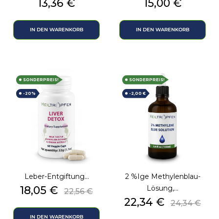
Preis
Preis
13,36 €
15,00 €
IN DEN WARENKORB
IN DEN WARENKORB
SONDERPREIS!
SONDERPREIS!
-20%
-2,00 €
Leber-Entgiftung...
2 %ige Methylenblau-
Preis
Verkaufspreis
18,05 €
Lösung,...
22,56 €
Preis
Verkaufs
22,34 €
24,34 €
IN DEN WARENKORB