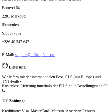
Borovci 64
2281 Markovci
Slowenien
SI83637362
+386 40 547 647
E-Mail:
support@heiltropfen.com
Lieferung:
Wir liefern mit der internationalen Post, GLS (nur Europa) und
TNT/FedEx
Kostenlose Lieferung innerhalb der EU für alle Bestellungen ab 90
€.
Zahlung:
Kreditkarte: Visa, MasterCard, Maestro, American Express