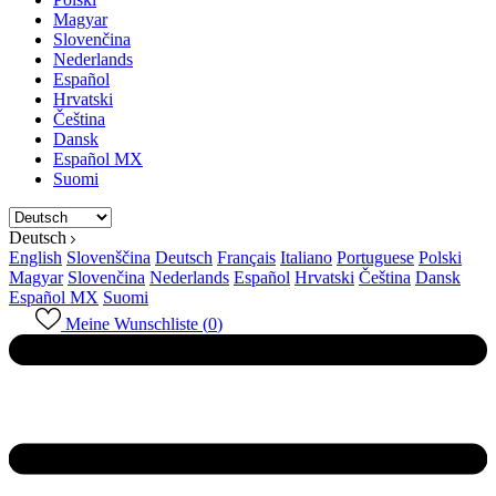
Magyar
Slovenčina
Nederlands
Español
Hrvatski
Čeština
Dansk
Español MX
Suomi
Deutsch
English
Slovenščina
Deutsch
Français
Italiano
Portuguese
Polski
Magyar
Slovenčina
Nederlands
Español
Hrvatski
Čeština
Dansk
Español MX
Suomi
Meine Wunschliste (
0
)