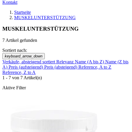
Kontakt
Startseite
MUSKELUNTERSTÜTZUNG
MUSKELUNTERSTÜTZUNG
7 Artikel gefunden
Sortiert nach:
keyboard_arrow_down
Verkäufe, absteigend sortiert
Relevanz
Name (A bis Z)
Name (Z bis
A)
Preis (aufsteigend)
Preis (absteigend)
Reference, A to Z
Reference, Z to A
1 - 7 von 7 Artikel(n)
Aktive Filter