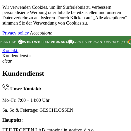
Wir verwenden Cookies, um Ihr Surferlebnis zu verbessern,
personalisierte Werbung oder Inhalte bereitzustellen und unseren
Datenverkehr zu analysieren. Durch Klicken auf „Alle akzeptieren“
stimmen Sie der Verwendung von Cookies zu.
Privacy policy
Accept
done
TIKEL
WELTWEITER VERSAND
GRATIS VERSAND AB 90 € (EU)
4.
Kontakt:
Kundendienst
clear
Kundendienst
Unser Kontakt:
Mo–Fr: 7:00 – 14:00 Uhr
Sa, So & Feiertage: GESCHLOSSEN
Hauptsitz:
HEILTROPFEN LAB, trgovina in storitve, d.o.o.