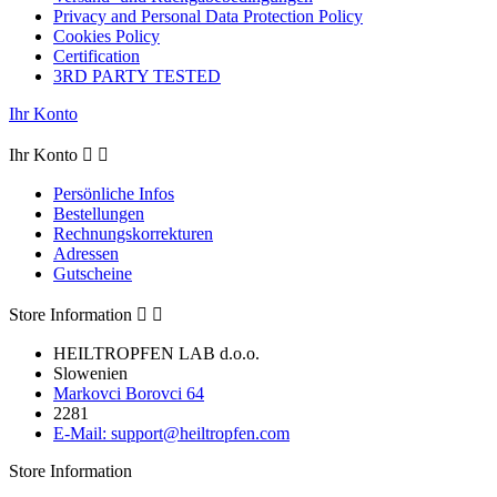
Privacy and Personal Data Protection Policy
Cookies Policy
Certification
3RD PARTY TESTED
Ihr Konto
Ihr Konto


Persönliche Infos
Bestellungen
Rechnungskorrekturen
Adressen
Gutscheine
Store Information


HEILTROPFEN LAB d.o.o.
Slowenien
Markovci Borovci 64
2281
E-Mail:
support@heiltropfen.com
Store Information