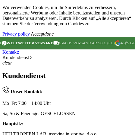
Wir verwenden Cookies, um Ihr Surferlebnis zu verbessern,
personalisierte Werbung oder Inhalte bereitzustellen und unseren
Datenverkehr zu analysieren. Durch Klicken auf „Alle akzeptieren“
stimmen Sie der Verwendung von Cookies zu.
Privacy policy
Accept
done
ELTWEITER VERSAND
GRATIS VERSAND AB 90 € (EU)
4.9/5 BEWER
Kontakt:
Kundendienst
clear
Kundendienst
Unser Kontakt:
Mo–Fr: 7:00 – 14:00 Uhr
Sa, So & Feiertage: GESCHLOSSEN
Hauptsitz:
HEILTROPFEN LAB, trgovina in storitve, d.o.o.