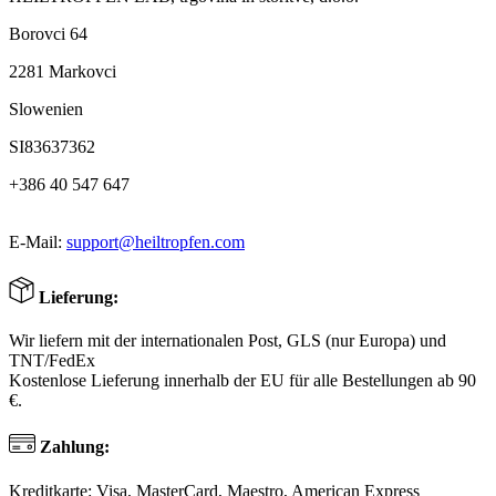
Borovci 64
2281 Markovci
Slowenien
SI83637362
+386 40 547 647
E-Mail:
support@heiltropfen.com
Lieferung:
Wir liefern mit der internationalen Post, GLS (nur Europa) und
TNT/FedEx
Kostenlose Lieferung innerhalb der EU für alle Bestellungen ab 90
€.
Zahlung:
Kreditkarte: Visa, MasterCard, Maestro, American Express