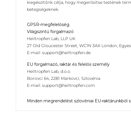
kiegészítőnk célja, hogy megerősítse testének ter
betegségeknek.
GPSR-megfelelőség
Világszintű forgalmazó
Heiltropfen Lab, LLP UK
27 Old Gloucester Street, WC1N 3AX London, Egyesü
E-mail:
support@heiltropfen.de
EU forgalmazó, raktár és felelős személy
Heiltropfen Lab, d.o.o.
Borovci 64, 2281 Markovci, Szlovénia
E-mail:
support@heiltropfen.com
Minden megrendelést szlovéniai EU-raktárunkból szá