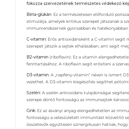
fokozza szervezetének természetes védekező kép
Béta-glükán:
Ez a természetesen előforduló polisza
stimulálja, amelyek kritikus szerepet játszanak a s
immunrendszernek gyorsabban és hatékonyabban r
C-vitamin:
Erős antioxidánsként a C-vitamin segít m
szerepet játszik a sejtek elhalásában, ami segít meg
B2-vitamin
(riboflavin): Ez a vitamin elengedhete
fenntartásához. A riboflavin segít erősíteni a szerv
D3-vitamin
: A „napfény-vitamin” néven is ismert D
vezethet. A D3-vitamin kiegészítés segíthet pótoln
Szelén:
A szelén antioxidáns tulajdonságai segítene
szerepe döntő fontosságú az immunsejtek károsod
Cink:
Ez az ásványi anyag elengedhetetlen az immuno
fontosságú a veleszületett immunitást közvetítő se
összetevők együttesen szinergikusan hatnak, ho