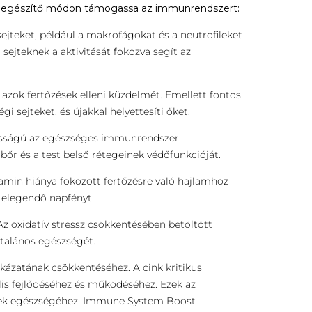
kiegészítő módon támogassa az immunrendszert:
jteket, például a makrofágokat és a neutrofileket
sejteknek a aktivitását fokozva segít az
azok fertőzések elleni küzdelmét. Emellett fontos
i sejteket, és újakkal helyettesíti őket.
ntosságú az egészséges immunrendszer
 bőr és a test belső rétegeinek védőfunkcióját.
amin hiánya fokozott fertőzésre való hajlamhoz
k elegendő napfényt.
z oxidatív stressz csökkentésében betöltött
talános egészségét.
kázatának csökkentéséhez. A cink kritikus
ális fejlődéséhez és működéséhez. Ezek az
nek egészségéhez. Immune System Boost