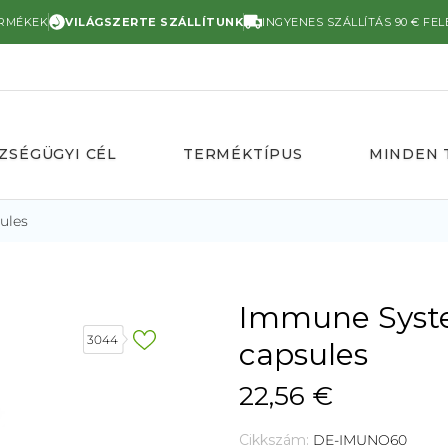
ERMÉKEK
VILÁGSZERTE SZÁLLÍTUNK
INGYENES SZÁLLÍTÁS 90 € FEL
ZSÉGÜGYI CÉL
TERMÉKTÍPUS
MINDEN 
ules
Immune Syste
3044
capsules
22,56 €
Cikkszám:
DE-IMUNO60