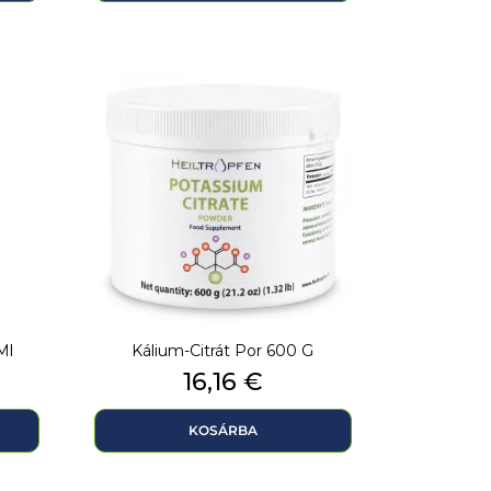
Ml
Kálium-Citrát Por 600 G
Ár
16,16 €
KOSÁRBA