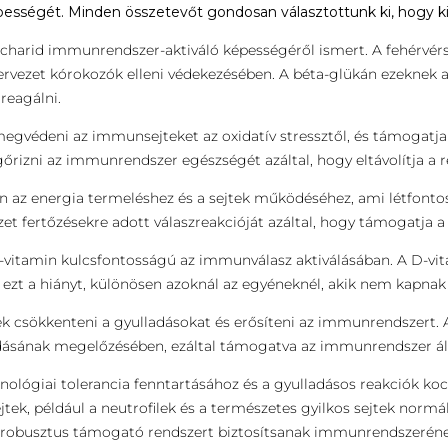
ességét. Minden összetevőt gondosan választottunk ki, hogy 
charid immunrendszer-aktiváló képességéről ismert. A fehérvérse
zervezet kórokozók elleni védekezésében. A béta-glükán ezeknek a 
eagálni.
egvédeni az immunsejteket az oxidatív stressztől, és támogatja 
őrizni az immunrendszer egészségét azáltal, hogy eltávolítja a rég
tlen az energia termeléshez és a sejtek működéséhez, ami létfo
ezet fertőzésekre adott válaszreakcióját azáltal, hogy támogatja a
3-vitamin kulcsfontosságú az immunválasz aktiválásában. A D-vit
i ezt a hiányt, különösen azoknál az egyéneknél, akik nem kapna
k csökkenteni a gyulladásokat és erősíteni az immunrendszert. A
ásának megelőzésében, ezáltal támogatva az immunrendszer ál
lógiai tolerancia fenntartásához és a gyulladásos reakciók koc
jtek, például a neutrofilek és a természetes gyilkos sejtek norm
gy robusztus támogató rendszert biztosítsanak immunrendszeré