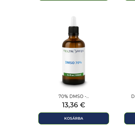
70% DMSO -...
D
Ár
13,36 €
KOSÁRBA