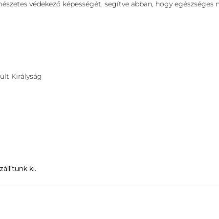
mészetes védekező képességét, segítve abban, hogy egészséges ma
lt Királyság
llítunk ki.