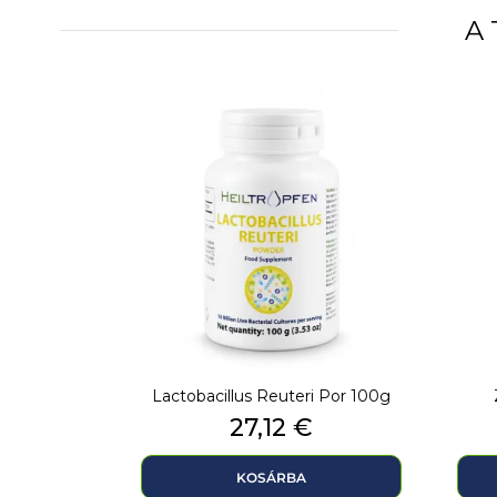
A 
Lactobacillus Reuteri Por 100g
Ár
27,12 €
KOSÁRBA