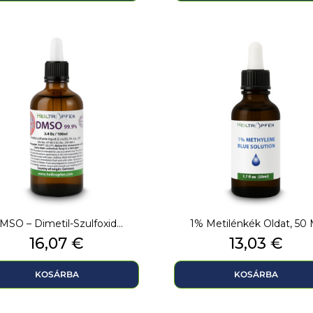
MSO – Dimetil-Szulfoxid...
1% Metilénkék Oldat, 50 
Ár
Ár
16,07 €
13,03 €
KOSÁRBA
KOSÁRBA