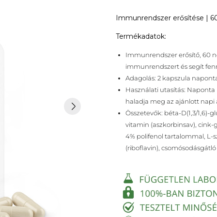
Immunrendszer erősítése | 60
Termékadatok:
Immunrendszer erősítő, 60 nö
immunrendszert és segít fen
Adagolás: 2 kapszula napont
Használati utasítás: Naponta 
haladja meg az ajánlott napi
Összetevők: béta-D(1,3/1,6)-g
vitamin (aszkorbinsav), cink-
4% polifenol tartalommal, L-s
(riboflavin), csomósodásgátl