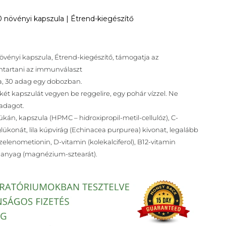
 növényi kapszula | Étrend-kiegészítő
vényi kapszula, Étrend-kiegészítő, támogatja az
ntartani az immunválaszt
a, 30 adag egy dobozban.
két kapszulát vegyen be reggelire, egy pohár vízzel. Ne
 adagot.
lükán, kapszula (HPMC – hidroxipropil-metil-cellulóz), C-
glükonát, lila kúpvirág (Echinacea purpurea) kivonat, legalább
zelenometionin, D-vitamin (kolekalciferol), B12-vitamin
ó anyag (magnézium-sztearát).