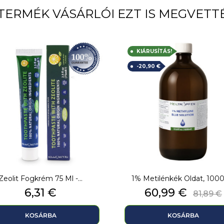
TERMÉK VÁSÁRLÓI EZT IS MEGVETT
KIÁRUSÍTÁS!
-20,90 €
Zeolit Fogkrém 75 Ml -...
1% Metilénkék Oldat, 1000
Ár
Ár
Norm
6,31 €
60,99 €
81,89 €
ár
KOSÁRBA
KOSÁRBA