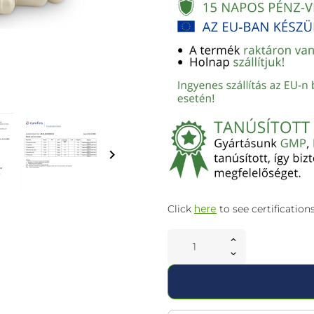
keyboard_arrow_right
Click
here
to see certifications