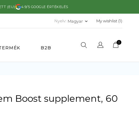
ETT (EU)
4.9/5 GOOGLE ÉRTÉKELÉS
Nyelv:
My wishlist (
1
)
Magyar
keyboard_arrow_down
0
TERMÉK
B2B
m Boost supplement, 60