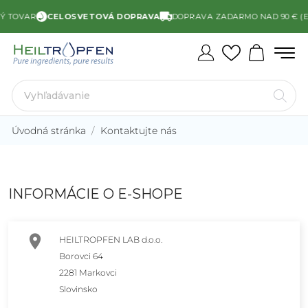
Ý TOVAR
CELOSVETOVÁ DOPRAVA
DOPRAVA ZADARMO NAD 90 € (E
Úvodná stránka
Kontaktujte nás
INFORMÁCIE O E-SHOPE

HEILTROPFEN LAB d.o.o.
Borovci 64
2281 Markovci
Slovinsko