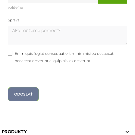
voliteľné
Správa
Enim quis fugiat consequat elit minim nisi eu occaecat
occaecat deserunt aliquip nisi ex deserunt.

PRODUKTY