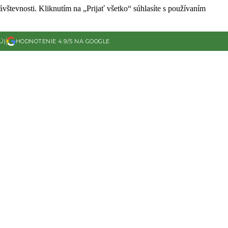
vštevnosti. Kliknutím na „Prijať všetko“ súhlasíte s používaním
Ú)
HODNOTENIE 4.9/5 NA GOOGLE