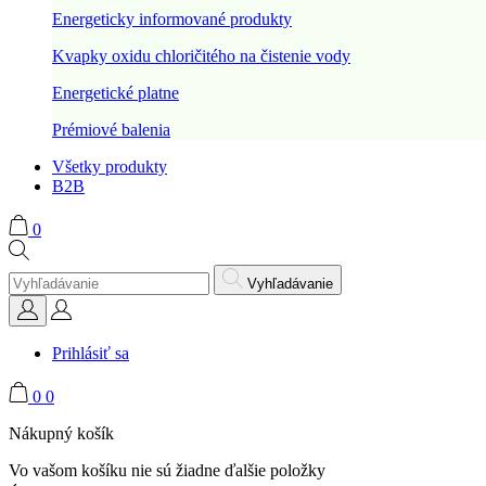
Energeticky informované produkty
Kvapky oxidu chloričitého na čistenie vody
Energetické platne
Prémiové balenia
Všetky produkty
B2B
0
Vyhľadávanie
Prihlásiť sa
0
0
Nákupný košík
Vo vašom košíku nie sú žiadne ďalšie položky