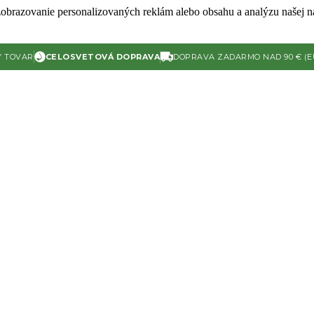
zobrazovanie personalizovaných reklám alebo obsahu a analýzu našej ná
Ý TOVAR
CELOSVETOVÁ DOPRAVA
DOPRAVA ZADARMO NAD 90 € (E