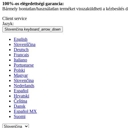
100%-os elégedettségi garancia:
Bármely bontatlan/használatlan terméket visszaküldheti a kézbesítés dátu
Client service
Jazyk:
Slovenčina
keyboard_arrow_down
English
Slovenščina
Deutsch
Français
Italiano
Portuguese
Polski
Magyar
Slovenčina
Nederlands
Español
Hrvatski
Čeština
Dansk
Español MX
Suomi