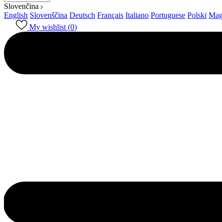
Slovenčina
English
Slovenščina
Deutsch
Français
Italiano
Portuguese
Polski
Mag
My wishlist (
0
)