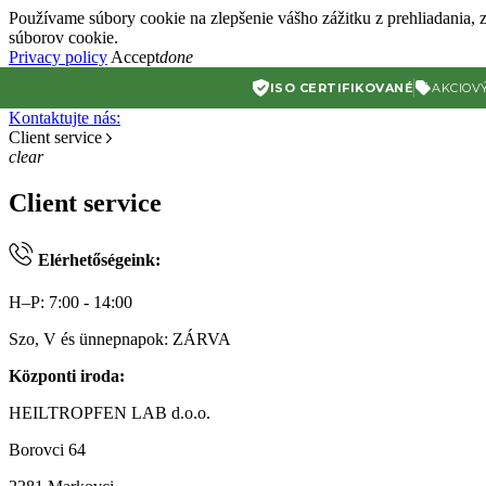
Používame súbory cookie na zlepšenie vášho zážitku z prehliadania, 
súborov cookie.
Privacy policy
Accept
done
ISO CERTIFIKOVANÉ
AKCIOV
Kontaktujte nás:
Client service
clear
Client service
Elérhetőségeink:
H–P: 7:00 - 14:00
Szo, V és ünnepnapok: ZÁRVA
Központi iroda:
HEILTROPFEN LAB d.o.o.
Borovci 64