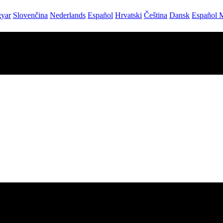
yar
Slovenčina
Nederlands
Español
Hrvatski
Čeština
Dansk
Español