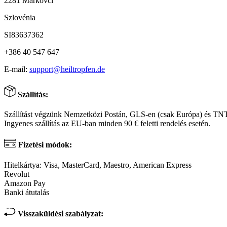
2281 Markovci
Szlovénia
SI83637362
+386 40 547 647
E-mail:
support@heiltropfen.de
Szállítás:
Szállítást végzünk Nemzetközi Postán, GLS-en (csak Európa) és TN
Ingyenes szállítás az EU-ban minden 90 € feletti rendelés esetén.
Fizetési módok:
Hitelkártya: Visa, MasterCard, Maestro, American Express
Revolut
Amazon Pay
Banki átutalás
Visszaküldési szabályzat: