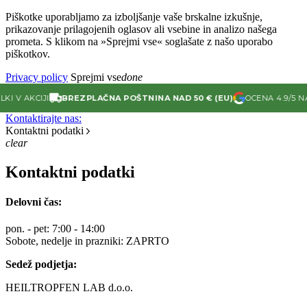
Piškotke uporabljamo za izboljšanje vaše brskalne izkušnje,
prikazovanje prilagojenih oglasov ali vsebine in analizo našega
prometa. S klikom na »Sprejmi vse« soglašate z našo uporabo
piškotkov.
Privacy policy
Sprejmi vse
done
 AKCIJI
BREZPLAČNA POŠTNINA NAD 50 € (EU)
OCENA 4.9/5 NA GO
Kontaktirajte nas:
Kontaktni podatki
clear
Kontaktni podatki
Delovni čas:
pon. - pet: 7:00 - 14:00
Sobote, nedelje in prazniki: ZAPRTO
Sedež podjetja:
HEILTROPFEN LAB d.o.o.