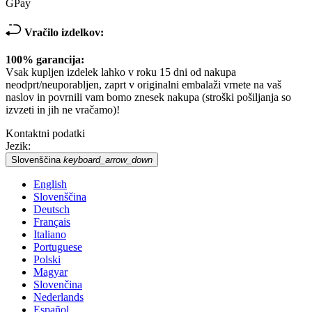
GPay
Vračilo izdelkov:
100% garancija:
Vsak kupljen izdelek lahko v roku 15 dni od nakupa
neodprt/neuporabljen, zaprt v originalni embalaži vrnete na vaš
naslov in povrnili vam bomo znesek nakupa (stroški pošiljanja so
izvzeti in jih ne vračamo)!
Kontaktni podatki
Jezik:
Slovenščina
keyboard_arrow_down
English
Slovenščina
Deutsch
Français
Italiano
Portuguese
Polski
Magyar
Slovenčina
Nederlands
Español