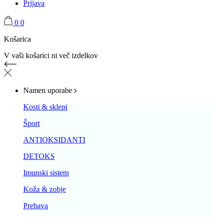
Prijava
0
0
Košarica
V vaši košarici ni več izdelkov
Namen uporabe
Kosti & sklepi
Šport
ANTIOKSIDANTI
DETOKS
Imunski sistem
Koža & zobje
Prebava