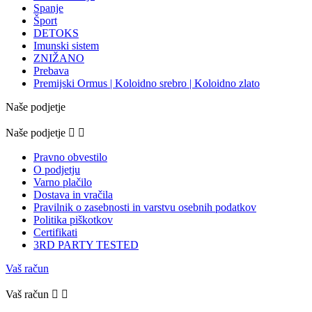
Spanje
Šport
DETOKS
Imunski sistem
ZNIŽANO
Prebava
Premijski Ormus | Koloidno srebro | Koloidno zlato
Naše podjetje
Naše podjetje


Pravno obvestilo
O podjetju
Varno plačilo
Dostava in vračila
Pravilnik o zasebnosti in varstvu osebnih podatkov
Politika piškotkov
Certifikati
3RD PARTY TESTED
Vaš račun
Vaš račun

