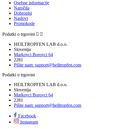
Osebne informacije
Naročila
Dobropisi
Naslovi
Promokode
Podatki o trgovini


HEILTROPFEN LAB d.o.o.
Slovenija
Markovci Borovci 64
2281
Pišite nam:
support@heiltropfen.com
Podatki o trgovini
HEILTROPFEN LAB d.o.o.
Slovenija
Markovci Borovci 64
2281
Pišite nam:
support@heiltropfen.com
Facebook
Instagram