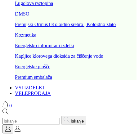
Lugolova raztopina
DMSO
Premijski Ormus | Koloidno srebro | Koloidno zlato
Kozmetika
Energetsko informirani izdelki
Kapljice klorovega dioksida za čiščenje vode
Energetske plošče
Premium embalaža
VSI IZDELKI
VELEPRODAJA
0
Iskanje