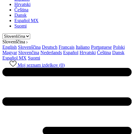
Hrvatski
Čeština
Dansk
Español MX
Suomi
Slovenščina
English
Slovenščina
Deutsch
Français
Italiano
Portuguese
Polski
Magyar
Slovenčina
Nederlands
Español
Hrvatski
Čeština
Dansk
Español MX
Suomi
Moj seznam izdelkov (
0
)