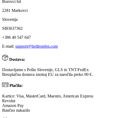
Borovci 64
2281 Markovci
Slovenija
SI83637362
+386 40 547 647
E-mail:
support@heiltropfen.com
Dostava:
Dostavljamo s Pošto Slovenije, GLS in TNT/FedEx
Brezplačna dostava znotraj EU za naročila preko 90 €.
Plačila:
Kartice: Visa, MasterCard, Maestro, American Express
Revolut
Amazon Pay
Bančno nakazilo