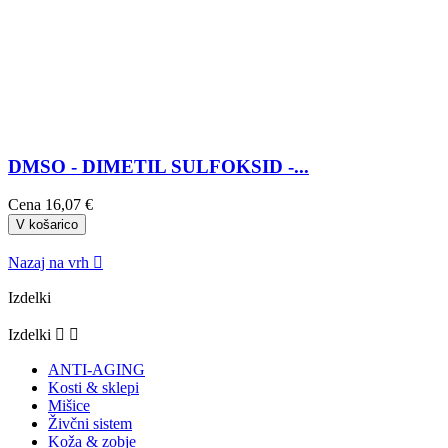
DMSO - DIMETIL SULFOKSID -...
Cena
16,07 €
V košarico
Nazaj na vrh

Izdelki
Izdelki


ANTI-AGING
Kosti & sklepi
Mišice
Živčni sistem
Koža & zobje