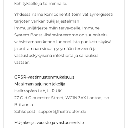
kehitykselle ja toiminnalle.
Yhdessä nämä komponentit toimivat synergisesti
tarjoten vankan tukijärjestelmän
immuunijärjestelmän terveydelle. Immune
System Boost -lisäravinteemme on suunniteltu
vahvistamaan kehon luonnollista puolustuskykyä
ja auttamaan sinua pysymään terveenä ja
vastustuskykyisenä infektioita ja sairauksia
vastaan.
GPSR-vaatimustenmukaisuus
Maailmanlaajuinen jakelija
Heiltropfen Lab, LLP UK
27 Old Gloucester Street, WC1N 3AX Lontoo, Iso-
Britannia
Sähköposti:
support@heiltropfen.de
EU-jakelija, varasto ja vastuuhenkilö