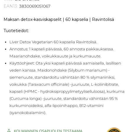
EAN13:
3830069051067
Maksan detox-kasviskapselit | 60 kapselia | Ravintolisä
Tuotetiedot:
Liver Detox Vegetarian 60 kapselia Ravintolisä.
Annostus: 1 kapseli päivässä, 60 annosta pakkauksessa.
Maarianohdake, voikukkauute ja kurkumauute.
Käyttöohjeet: Ota yksi kapseli päivässä aamiaisella, lasillisen
veden kanssa. Maidonohdake (Silybum marianum) -
siemenuute, standardoitu vähintään 80 % silymariiniksi,
voikukka (Taraxacum officinale) -juuriuute, L-koliinibitrate,
kapseli (HPMC - hydroksipropyylimetyyliselluloosa), kurkuma
(Curcuma longa) -juuriuute, standardoitu vähintään 95 %
kurkuminoideiksi, alfa-lipoiinihappo, B12-vitamiini
(syanokobalamiini).