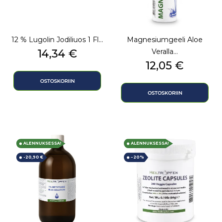
12 % Lugolin Jodiliuos 1 Fl...
Magnesiumgeeli Aloe
Hinta
14,34 €
Veralla...
Hinta
12,05 €
OSTOSKORIIN
OSTOSKORIIN
ALENNUKSESSA!
ALENNUKSESSA!
-20,90 €
−20%