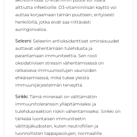
alttiutta infektioille. D3-vitamiinilisän käyttö voi
auttaa korjaamaan tämän puutteen, erityisesti
henkilöillä, jotka eivät saa riittävästi
auringonvaloa.
Seleeni:
Seleenin antioksidanttiset ominaisuudet
auttavat vähentämään tulehdusta ja
parantamaan immuniteettia. Sen rooli
oksidatiivisen stressin vähentämisessä on
ratkaiseva immuunisolujen vaurioiden
ehkäisemisessä, mikä tukee yleistä
immuunijärjestelmän terveyttä.
Sinkki:
Tämä mineraali on välttämätön
immuunitoleranssin ylläpitämiseksi ja
tulehdusreaktion riskin vähentämiseksi. Sinkki on
tärkeää luontaisen immuniteetin
välittäjäkudosten, kuten neutrofiilien ja
luonnollisten tappajasolujen, normaalille