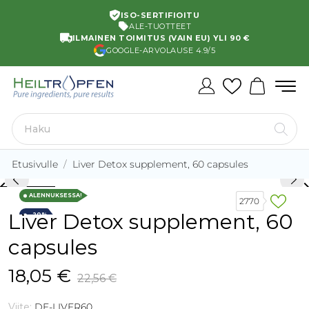
ISO-SERTIFIOITU
ALE-TUOTTEET
ILMAINEN TOIMITUS (VAIN EU) YLI 90 €
GOOGLE-ARVOLAUSE 4.9/5
Etusivulle
Liver Detox supplement, 60 capsules
rd_arrow_left
keyboard_arro
ALENNUKSESSA!
2770
Liver Detox supplement, 60
−20%
capsules
18,05 €
22,56 €
Viite:
DE-LIVER60