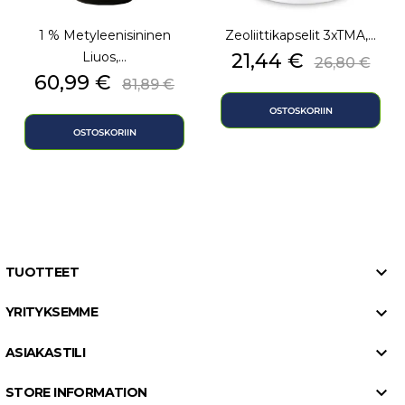
1 % Metyleenisininen
Zeoliittikapselit 3xTMA,...
Hinta
Normaali
Liuos,...
21,44 €
26,80 €
Hinta
Normaalihinta
60,99 €
81,89 €
OSTOSKORIIN
OSTOSKORIIN

TUOTTEET

YRITYKSEMME

ASIAKASTILI

STORE INFORMATION