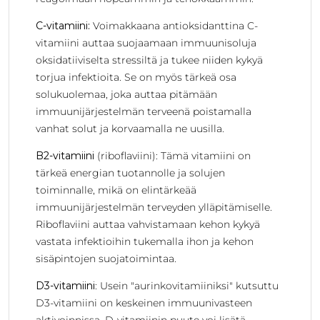
C-vitamiini:
Voimakkaana antioksidanttina C-
vitamiini auttaa suojaamaan immuunisoluja
oksidatiiviselta stressiltä ja tukee niiden kykyä
torjua infektioita. Se on myös tärkeä osa
solukuolemaa, joka auttaa pitämään
immuunijärjestelmän terveenä poistamalla
vanhat solut ja korvaamalla ne uusilla.
B2-vitamiini
(riboflaviini): Tämä vitamiini on
tärkeä energian tuotannolle ja solujen
toiminnalle, mikä on elintärkeää
immuunijärjestelmän terveyden ylläpitämiselle.
Riboflaviini auttaa vahvistamaan kehon kykyä
vastata infektioihin tukemalla ihon ja kehon
sisäpintojen suojatoimintaa.
D3-vitamiini
: Usein "aurinkovitamiiniksi" kutsuttu
D3-vitamiini on keskeinen immuunivasteen
aktivoinnissa. D-vitamiinin puute voi lisätä