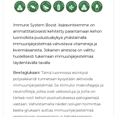
Immune System Boost -lisäravinteemme on
ammattitaitoisesti kehitetty parantamaan kehon
luonnollista puolustuskykyä yhdistämällä
immuunijärjestelmää vahvistavia vitamiineja ja
kivennäisaineita. Jokainen ainesosa on valittu
huolellisesti tukemaan immuunijärjestelmää
täydentävällä tavalla:
Beetaglukaani:
Tämä luonnossa esiintyvä
polysakkaridi tunnetaan kyvystään aktivoida
immuunijärjestelmää. Se stimuloi makrofageja ja
neutrofiilejä, jotka ovat valkosoluja ja joilla on
tärkeä rooli kehon puolustuksessa patogeenejä
vastaan. Vahvistamalla näiden solujen toimintaa
beeta-glukaani auttaa immuunijärjestelmää
reagoimaan nopeammin ja tehokkaammin.