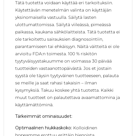
Tätä tuotetta voidaan käyttää eri tarkoituksiin.
Käytettävän menetelmän valinta on käyttäjän
yksinomaisella vastuulla. Säilytä lasten
ulottumattomissa. Säilytä viileässä, pimeässä
paikassa, kaukana sähkölaitteista. Tätä tuotetta ei
ole tarkoitettu sairauksien diagnosointiin,
parantamiseen tai ehkäisyyn. Näitä väitteitä ei ole
arvioitu FDA:n toimesta. 100 % riskitön
tyytyväisyystakuumme on voimassa 30 päivää
tuotteiden vastaanottopäivästä. Jos et jostain
syystä ole täysin tyytyväinen tuotteeseen, palauta
se meille ja saat rahasi takaisin – ilman
kysymyksiä. Takuu koskee yhtä tuotetta. Kaikki
muut tuotteet on palautettava avaamattomina ja
käyttämättöminä.
Tärkeimmät ominaisuudet:
Optimaalinen hiukkaskoko:
Kolloidinen
hopeamme erottuu erittäin hienoista