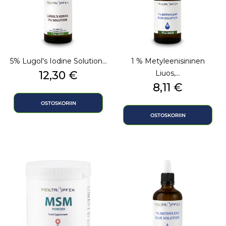
5% Lugol's Iodine Solution...
1 % Metyleenisininen
Hinta
12,30 €
Liuos,...
Hinta
8,11 €
OSTOSKORIIN
OSTOSKORIIN