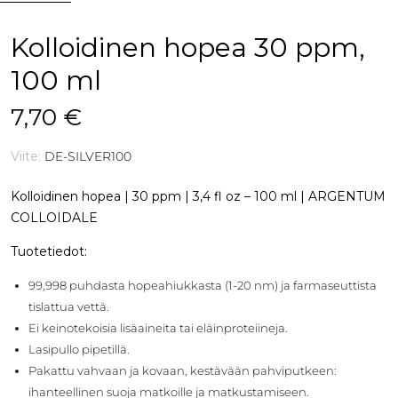
Kolloidinen hopea 30 ppm,
100 ml
7,70 €
Viite:
DE-SILVER100
Kolloidinen hopea | 30 ppm | 3,4 fl oz – 100 ml | ARGENTUM
COLLOIDALE
Tuotetiedot:
99,998 puhdasta hopeahiukkasta (1-20 nm) ja farmaseuttista
tislattua vettä.
Ei keinotekoisia lisäaineita tai eläinproteiineja.
Lasipullo pipetillä.
Pakattu vahvaan ja kovaan, kestävään pahviputkeen:
ihanteellinen suoja matkoille ja matkustamiseen.