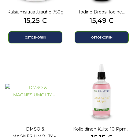
Kalsiumsitraattijauhe 750g
Iodine Drops, Iodine...
Hinta
Hinta
15,25 €
15,49 €
OSTOSKORIIN
OSTOSKORIIN
DMSO &
Kolloidinen Kulta 10 Ppm,...
MAGNESIUMÖLJY -...