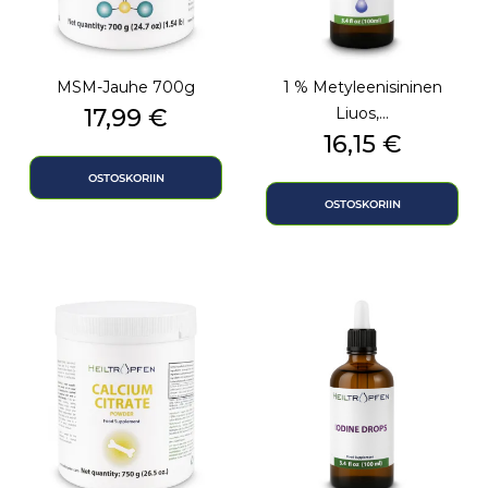
MSM-Jauhe 700g
1 % Metyleenisininen
Hinta
17,99 €
Liuos,...
Hinta
16,15 €
OSTOSKORIIN
OSTOSKORIIN