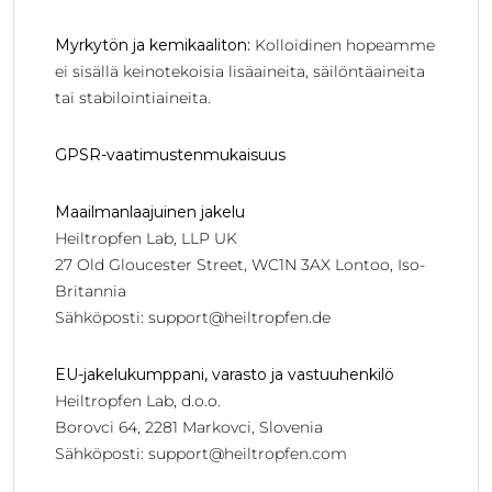
Myrkytön ja kemikaaliton:
Kolloidinen hopeamme
ei sisällä keinotekoisia lisäaineita, säilöntäaineita
tai stabilointiaineita.
GPSR-vaatimustenmukaisuus
Maailmanlaajuinen jakelu
Heiltropfen Lab, LLP UK
27 Old Gloucester Street, WC1N 3AX Lontoo, Iso-
Britannia
Sähköposti:
support@heiltropfen.de
EU-jakelukumppani, varasto ja vastuuhenkilö
Heiltropfen Lab, d.o.o.
Borovci 64, 2281 Markovci, Slovenia
Sähköposti:
support@heiltropfen.com