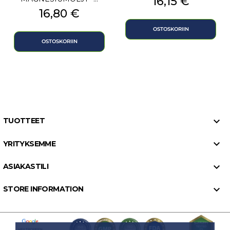
Hinta
16,15 €
Hinta
16,80 €
OSTOSKORIIN
OSTOSKORIIN

TUOTTEET

YRITYKSEMME

ASIAKASTILI

STORE INFORMATION