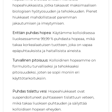
hopeahiukkasista, jotka takaavat maksimaalisen
biologisen hyötyosuuden ja tehokkuuden. Pienet
hiukkaset mahdollistavat paremman
jakautumisen ja imeytymisen.
Erittäin puhdas hopea:
Käytämme kolloidisessa
liuoksessamme 99,99 % puhdasta hopeaa, mikä
takaa korkealaatuisen tuotteen, joka on vapaa
epäpuhtauksista ja haitallisista aineista.
Turvallinen pitoisuus:
Kolloidinen hopeamme on
formuloitu turvalliseksi ja tehokkaaksi
pitoisuudeksi, joten se sopii moniin eri
käyttötarkoituksiin.
Puhdas tislattu vesi:
Hopeahiukkaset ovat
suspendoituneet puhtaaseen tislattuun veteen,
mikä takaa liuoksen puhtauden ja säilyttää
kolloidisen hopean eheyden.