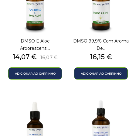
DMSO E Aloe
DMSO 99,9% Com Aroma
Arborescens,...
De...
Preço
Preço
Preço
14,07 €
16,15 €
16,07 €
normal
ADICIONAR AO CARRINHO
ADICIONAR AO CARRINHO