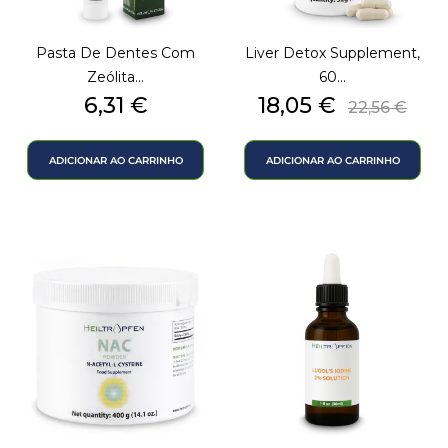
Pasta De Dentes Com
Liver Detox Supplement,
Zeólita...
60...
Preço
Preço
Preço
6,31 €
18,05 €
22,56 €
normal
ADICIONAR AO CARRINHO
ADICIONAR AO CARRINHO