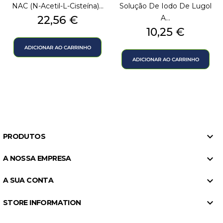
NAC (N-Acetil-L-Cisteína)...
Solução De Iodo De Lugol
Preço
22,56 €
A...
Preço
10,25 €
ADICIONAR AO CARRINHO
ADICIONAR AO CARRINHO

PRODUTOS

A NOSSA EMPRESA

A SUA CONTA

STORE INFORMATION