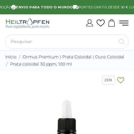
ÃO
ENVIO PARA TODO O MUNDO
PORTES GRÁTIS DESDE 90 € (UE)
Início
Ormus Premium | Prata Coloidal | Ouro Coloidal
Prata coloidal 30 ppm, 100 ml
2519