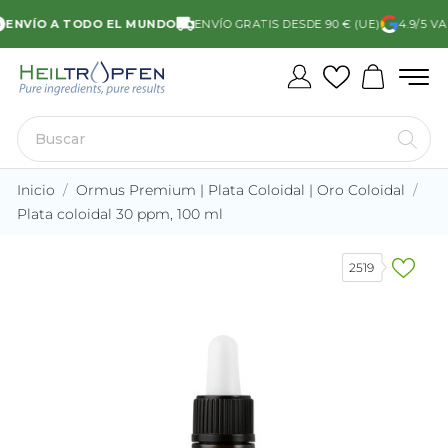
NVÍO A TODO EL MUNDO
ENVÍO GRATIS DESDE 90 € (UE)
4.9/5 VAL
Inicio
Ormus Premium | Plata Coloidal | Oro Coloidal
Plata coloidal 30 ppm, 100 ml
2519