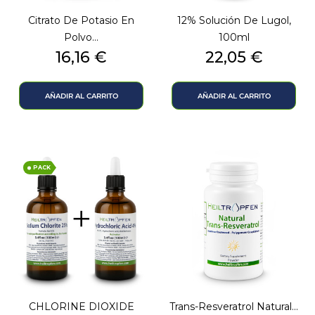
Citrato De Potasio En
12% Solución De Lugol,
Polvo...
100ml
Precio
Precio
16,16 €
22,05 €
AÑADIR AL CARRITO
AÑADIR AL CARRITO
PACK
CHLORINE DIOXIDE
Trans-Resveratrol Natural...