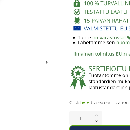
keyboard_arrow_right
Click
here
to see certifications