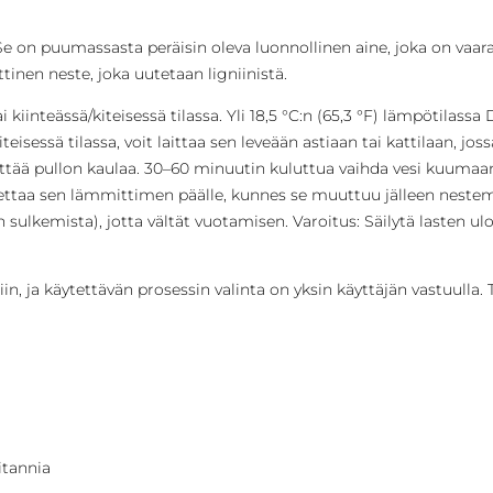
Se on puumassasta peräisin oleva luonnollinen aine, joka on vaar
inen neste, joka uutetaan ligniinistä.
iinteässä/kiteisessä tilassa. Yli 18,5 °C:n (65,3 °F) lämpötilass
eisessä tilassa, voit laittaa sen leveään astiaan tai kattilaan, jos
ittää pullon kaulaa. 30–60 minuutin kuluttua vaihda vesi kuuma
settaa sen lämmittimen päälle, kunnes se muuttuu jälleen nestemä
en sulkemista), jotta vältät vuotamisen. Varoitus: Säilytä lasten u
n, ja käytettävän prosessin valinta on yksin käyttäjän vastuulla. 
itannia