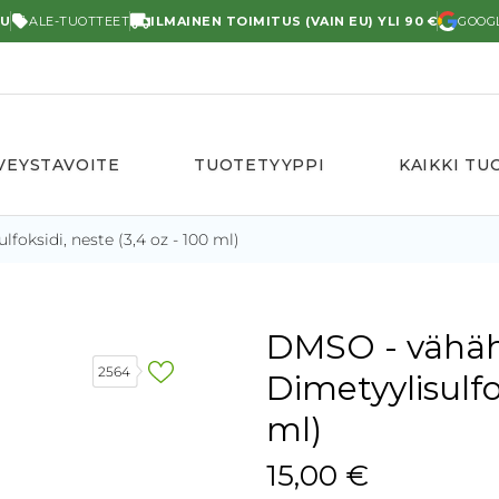
TU
ALE-TUOTTEET
ILMAINEN TOIMITUS (VAIN EU) YLI 90 €
GOOGL
VEYSTAVOITE
TUOTETYYPPI
KAIKKI TU
foksidi, neste (3,4 oz - 100 ml)
DMSO - vähäh
2564
Dimetyylisulfo
ml)
15,00 €