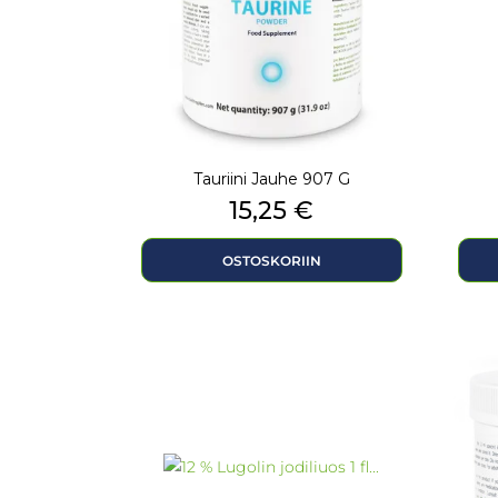
Tauriini Jauhe 907 G
Hinta
15,25 €
OSTOSKORIIN