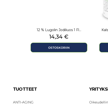
12 % Lugolin Jodiliuos 1 Fl...
Kal
Hinta
14,34 €
OSTOSKORIIN
TUOTTEET
YRITYK
ANTI-AGING
Oikeudell