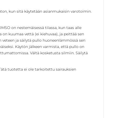
aton, kun sitä käytetään asianmukaisin varotoimin.
a DMSO on nestemäisessä tilassa, kun taas alle
sa on kuumaa vettä (ei kiehuvaa), ja peittää sen
an veteen ja säilytä pullo huoneenlämmössä sen
iseksi. Käytön jälkeen varmista, että pullo on
lottumattomissa. Vältä kosketusta silmiin. Säilytä
Tätä tuotetta ei ole tarkoitettu sairauksien