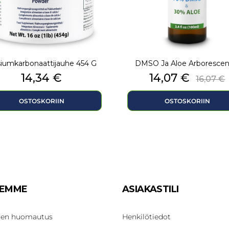
siumkarbonaattijauhe 454 G
DMSO Ja Aloe Arborescens,
Hinta
Hinta
Norma
14,34 €
14,07 €
16,07 €
OSTOSKORIIN
OSTOSKORIIN
SEMME
ASIAKASTILI
inen huomautus
Henkilötiedot