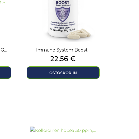
G...
Immune System Boost...
Hinta
22,56 €
OSTOSKORIIN