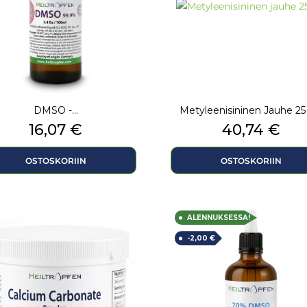
DMSO -...
Metyleenisininen Jauhe 25 
Hinta
Hinta
16,07 €
40,74 €
OSTOSKORIIN
OSTOSKORIIN
ALENNUKSESSA!
-2,00 €