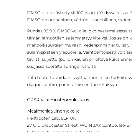
DMSO:ta on käytetty yli 100 vuotta Yhdysvalloissa. 
DMSO on orgaaninen, väritön, luonnollinen, synteett
Puhdas 99,9 % DMSO voi olla joko nestemäisessä tai k
tämän lämpötilan se jähmettyy kiteiksi. Jos se on kit
mahdollisuuksien mukaan. Vedenpinnan ei tulisi yl
sulamispisteen yläpuolella. Vaihtoehtoisesti voit a
tiiviisti suljettu (pullon kaulan on oltava kuiva enn
suojassa suoralta auringonvalolta.
Tätä tuotetta voidaan käyttää moniin eri tarkoituksii
diagnosointiin, parantamiseen tai ehkäisyyn.
GPSR-vaatimustenmukaisuus
Maailmanlaajuinen jakelija
Heiltropfen Lab, LLP UK
27 Old Gloucester Street, WC1N 3AX Lontoo, Iso-Br