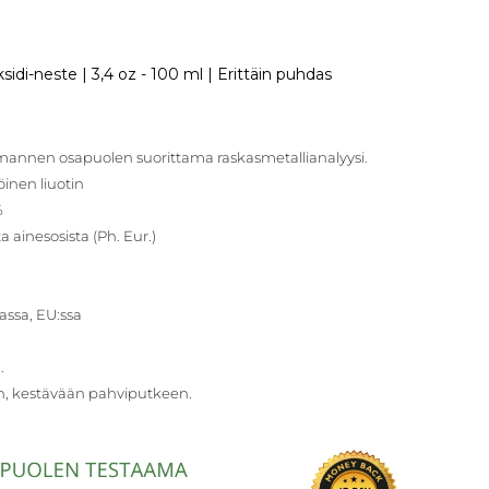
sidi-neste | 3,4 oz - 100 ml | Erittäin puhdas
olmannen osapuolen suorittama raskasmetallianalyysi.
inen liuotin
%
a ainesosista (Ph. Eur.)
assa, EU:ssa
.
n, kestävään pahviputkeen.