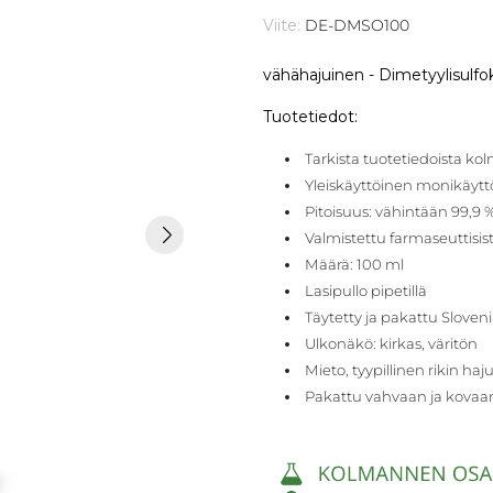
Viite:
DE-DMSO100
vähähajuinen
- Dimetyylisulfok
Tuotetiedot:
Tarkista tuotetiedoista k
Yleiskäyttöinen monikäyttö
Pitoisuus: vähintään 99,9 
Valmistettu farmaseuttisist
Määrä: 100 ml
Lasipullo pipetillä
Täytetty ja pakattu Sloveni
Ulkonäkö: kirkas, väritön
Mieto, tyypillinen rikin haju
Pakattu vahvaan ja kovaa