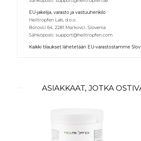
Sähköposti:
support@heiltropfen.de
EU-jakelija, varasto ja vastuuhenkilö
Heiltropfen Lab, d.o.o.
Borovci 64, 2281 Markovci, Slovenia
Sähköposti:
support@heiltropfen.com
Kaikki tilaukset lähetetään EU-varastostamme Slov
ASIAKKAAT, JOTKA OSTI