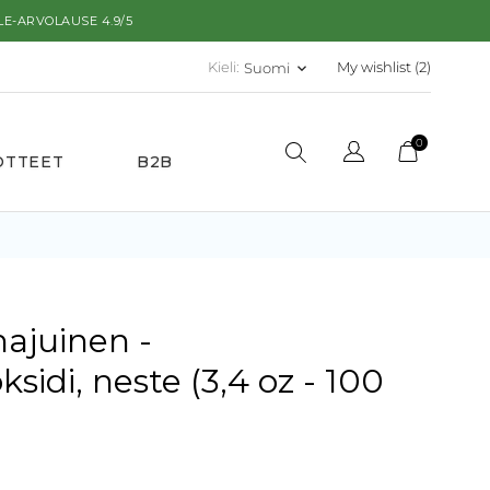
E-ARVOLAUSE 4.9/5
Kieli:
My wishlist (
2
)
Suomi
keyboard_arrow_down
0
OTTEET
B2B
ajuinen -
ksidi, neste (3,4 oz - 100