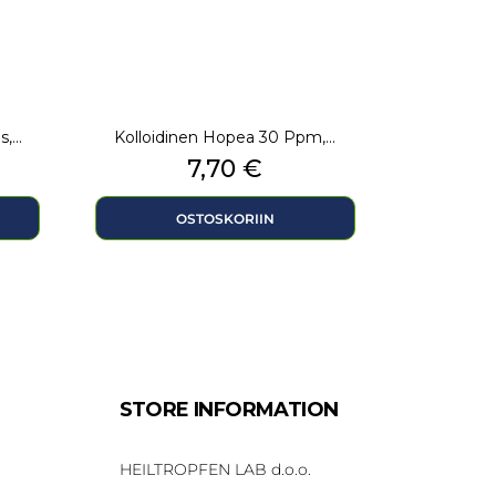
...
Kolloidinen Hopea 30 Ppm,...
alihinta
Hinta
7,70 €
OSTOSKORIIN
STORE INFORMATION
HEILTROPFEN LAB d.o.o.