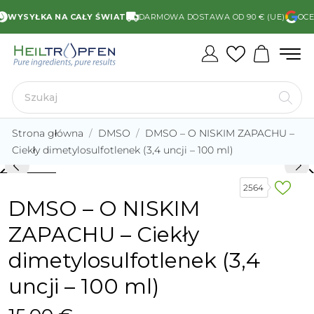
WYSYŁKA NA CAŁY ŚWIAT
DARMOWA DOSTAWA OD 90 € (UE)
OCENA
Strona główna
DMSO
DMSO – O NISKIM ZAPACHU –
Ciekły dimetylosulfotlenek (3,4 uncji – 100 ml)
rd_arrow_left
keyboard_arro
2564
DMSO – O NISKIM
ZAPACHU – Ciekły
dimetylosulfotlenek (3,4
uncji – 100 ml)