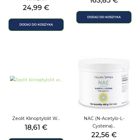
163,85 €
Cena
24,99 €
DODAJ DO KOSZYKA
DODAJ DO KOSZYKA
Zeolit Klinoptylolit W...
NAC (N-Acetylo-L-
Cena
18,61 €
Cysteina)...
Cena
22,56 €