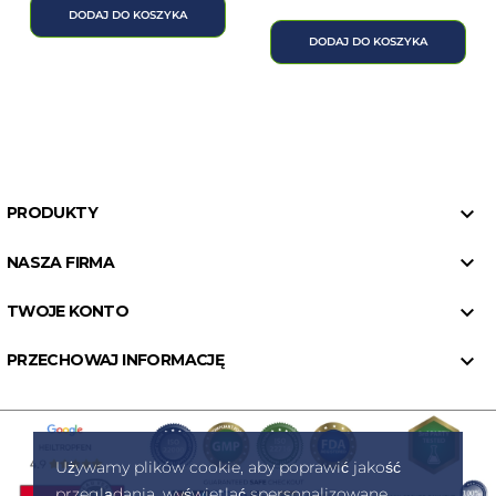
DODAJ DO KOSZYKA
DODAJ DO KOSZYKA

PRODUKTY

NASZA FIRMA

TWOJE KONTO

PRZECHOWAJ INFORMACJĘ
Używamy plików cookie, aby poprawić jakość
przeglądania, wyświetlać spersonalizowane