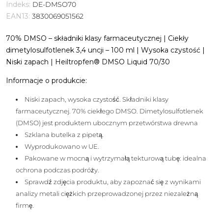
Indeks:
DE-DMSO70
EAN13:
3830069051562
70% DMSO – składniki klasy farmaceutycznej | Ciekły
dimetylosulfotlenek 3,4 uncji – 100 ml | Wysoka czystość |
Niski zapach | Heiltropfen® DMSO Liquid 70/30
Informacje o produkcie:
Niski zapach, wysoka czystość. Składniki klasy
farmaceutycznej. 70% ciekłego DMSO. Dimetylosulfotlenek
(DMSO) jest produktem ubocznym przetwórstwa drewna
Szklana butelka z pipetą.
Wyprodukowano w UE.
Pakowane w mocną i wytrzymałą tekturową tubę: idealna
ochrona podczas podróży.
Sprawdź zdjęcia produktu, aby zapoznać się z wynikami
analizy metali ciężkich przeprowadzonej przez niezależną
firmę.