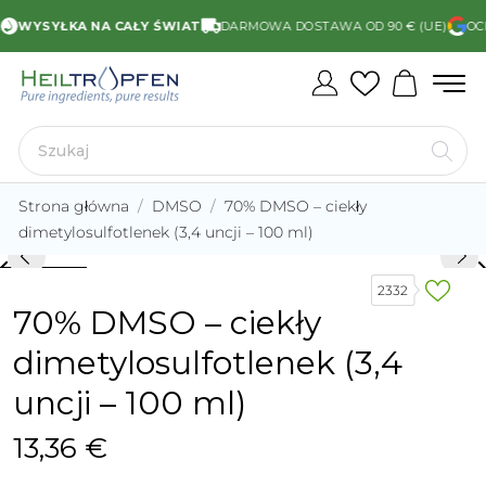
WYSYŁKA NA CAŁY ŚWIAT
DARMOWA DOSTAWA OD 90 € (UE)
OCEN
Strona główna
DMSO
70% DMSO – ciekły
dimetylosulfotlenek (3,4 uncji – 100 ml)
rd_arrow_left
keyboard_arro
2332
70% DMSO – ciekły
dimetylosulfotlenek (3,4
uncji – 100 ml)
13,36 €