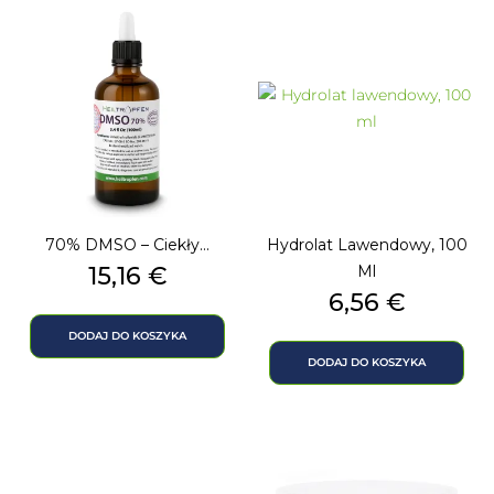
70% DMSO – Ciekły...
Hydrolat Lawendowy, 100
Cena
15,16 €
Ml
Cena
6,56 €
DODAJ DO KOSZYKA
DODAJ DO KOSZYKA