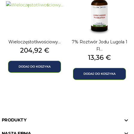
Wieloczęstotliwościowy...
7% Roztwór Jodu Lugola 1
Cena
204,92 €
Fl...
Cena
13,36 €
DODAJ DO KOSZYKA
DODAJ DO KOSZYKA

PRODUKTY

NASZA FIRMA