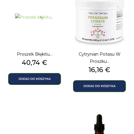
Proszek Błękitu...
Cytrynian Potasu W
Cena
40,74 €
Proszku...
Cena
16,16 €
DODAJ DO KOSZYKA
DODAJ DO KOSZYKA