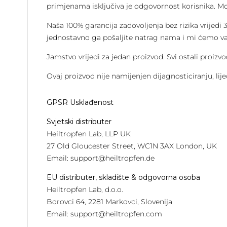
primjenama isključiva je odgovornost korisnika. Mo
Naša 100% garancija zadovoljenja bez rizika vrijedi
jednostavno ga pošaljite natrag nama i mi ćemo vam
Jamstvo vrijedi za jedan proizvod. Svi ostali proizvo
Ovaj proizvod nije namijenjen dijagnosticiranju, liječ
GPSR Usklađenost
Svjetski distributer
Heiltropfen Lab, LLP UK
27 Old Gloucester Street, WC1N 3AX London, UK
Email:
support@heiltropfen.de
EU distributer, skladište & odgovorna osoba
Heiltropfen Lab, d.o.o.
Borovci 64, 2281 Markovci, Slovenija
Email:
support@heiltropfen.com