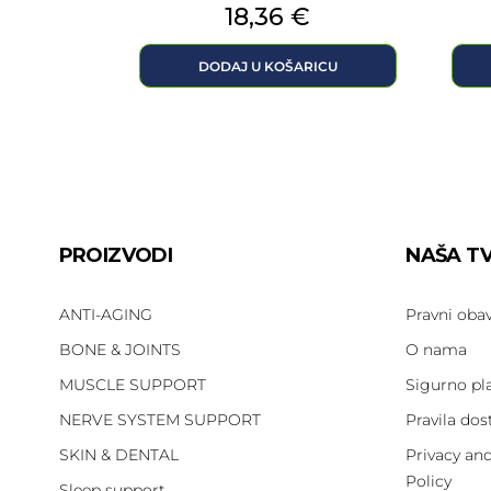
Cijena
18,36 €
DODAJ U KOŠARICU
PROIZVODI
NAŠA T
ANTI-AGING
Pravni obav
BONE & JOINTS
O nama
MUSCLE SUPPORT
Sigurno pl
NERVE SYSTEM SUPPORT
Pravila dos
SKIN & DENTAL
Privacy an
Policy
Sleep support