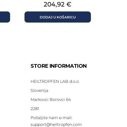
Cijena
204,92 €
DODAJ U KOŠARICU
STORE INFORMATION
HEILTROPFEN LAB d.o.o.
Slovenija
Markovci Borovci 64
2281
Pošaljite nam e-mail:
support@heiltropfen.com