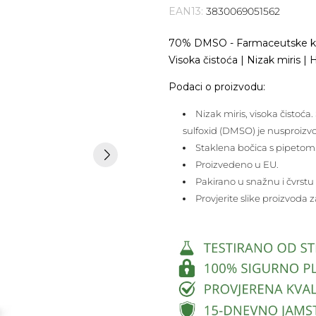
EAN13:
3830069051562
70% DMSO - Farmaceutske kvali
Visoka čistoća | Nizak miris 
Podaci o proizvodu:
Nizak miris, visoka čistoć
sulfoxid (DMSO) je nusproizv
Staklena bočica s pipetom
Proizvedeno u EU.
Pakirano u snažnu i čvrstu 
Provjerite slike proizvoda 