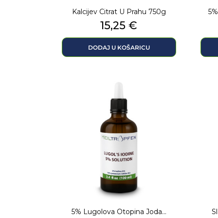
Kalcijev Citrat U Prahu 750g
5%
Cijena
15,25 €
DODAJ U KOŠARICU
5% Lugolova Otopina Joda...
S