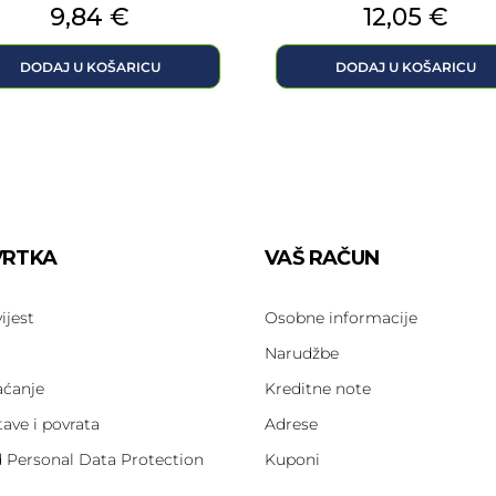
Cijena
Cijena
9,84 €
12,05 €
DODAJ U KOŠARICU
DODAJ U KOŠARICU
VRTKA
VAŠ RAČUN
ijest
Osobne informacije
Narudžbe
aćanje
Kreditne note
tave i povrata
Adrese
d Personal Data Protection
Kuponi