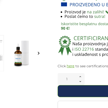
keyboard_arrow_right
Click
here
to see certifications