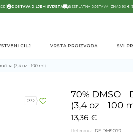
CIJI
DOSTAVA DILJEM SVIJETA
BESPLATNA DOSTAVA IZNAD 90 € (
STVENI CILJ
VRSTA PROIZVODA
SVI P
ućina (3,4 oz - 100 ml)
70% DMSO - Di
2332
(3,4 oz - 100 m
13,36 €
Referenca:
DE-DMSO70