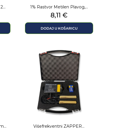
...
1% Rastvor Metilen Plavog,...
Cijena
8,11 €
DODAJ U KOŠARICU
m...
Višefrekventni ZAPPER...