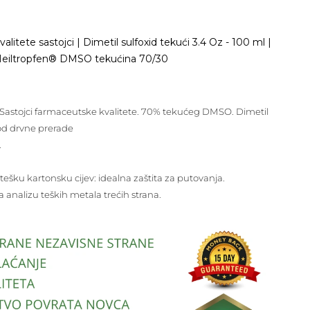
tete sastojci | Dimetil sulfoxid tekući 3.4 Oz - 100 ml |
| Heiltropfen® DMSO tekućina 70/30
a. Sastojci farmaceutske kvalitete. 70% tekućeg DMSO. Dimetil
od drvne prerade
.
tešku kartonsku cijev: idealna zaštita za putovanja.
za analizu teških metala trećih strana.