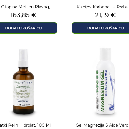
 Otopina Metilen Plavog,...
Kalcijev Karbonat U Prahu 2
Cijena
Cijena
163,85 €
21,19 €
DODAJ U KOŠARICU
DODAJ U KOŠARICU
latki Pelin Hidrolat, 100 Ml
Gel Magnezija S Aloe Vero