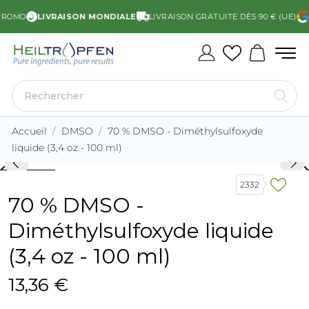
ROMO
LIVRAISON MONDIALE
LIVRAISON GRATUITE DÈS 90 € (UE)
NO
Accueil
DMSO
70 % DMSO - Diméthylsulfoxyde
liquide (3,4 oz - 100 ml)
rd_arrow_left
keyboard_arro
2332
70 % DMSO -
Diméthylsulfoxyde liquide
(3,4 oz - 100 ml)
13,36 €