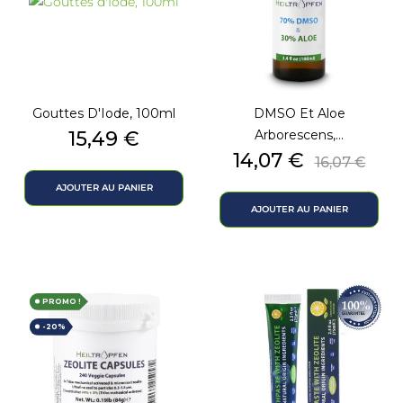
Gouttes D'Iode, 100ml
DMSO Et Aloe
Prix
15,49 €
Arborescens,...
Prix
Prix
14,07 €
16,07 €
de
AJOUTER AU PANIER
base
AJOUTER AU PANIER
PROMO !
-20%