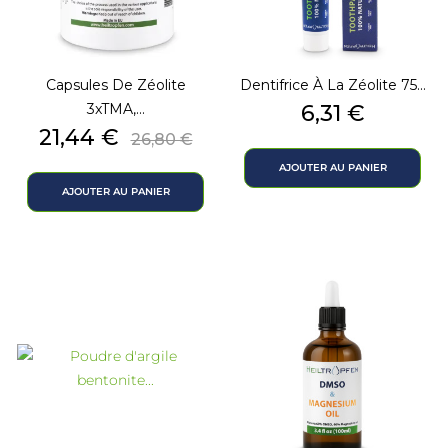
Capsules De Zéolite
Dentifrice À La Zéolite 75...
Prix
3xTMA,...
6,31 €
Prix
Prix
21,44 €
26,80 €
de
AJOUTER AU PANIER
base
AJOUTER AU PANIER