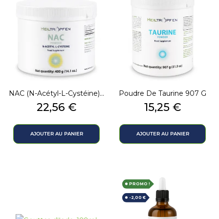
NAC (N-Acétyl-L-Cystéine)...
Poudre De Taurine 907 G
Prix
Prix
22,56 €
15,25 €
AJOUTER AU PANIER
AJOUTER AU PANIER
PROMO !
-2,00 €