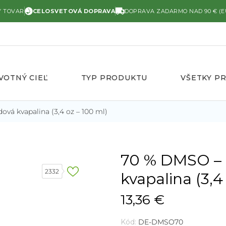
Ý TOVAR
CELOSVETOVÁ DOPRAVA
DOPRAVA ZADARMO NAD 90 € (E
VOTNÝ CIEĽ
TYP PRODUKTU
VŠETKY P
vá kvapalina (3,4 oz – 100 ml)
70 % DMSO – 
2332
kvapalina (3,4
13,36 €
Kód:
DE-DMSO70