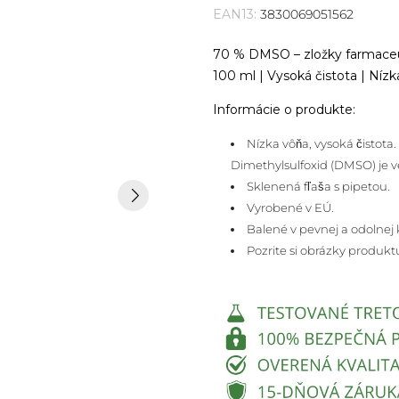
EAN13:
3830069051562
70 % DMSO – zložky farmaceuti
100 ml | Vysoká čistota | Ní
Informácie o produkte:
Nízka vôňa, vysoká čistot
Dimethylsulfoxid (DMSO) je v
Sklenená fľaša s pipetou.
Vyrobené v EÚ.
Balené v pevnej a odolnej 
Pozrite si obrázky produk