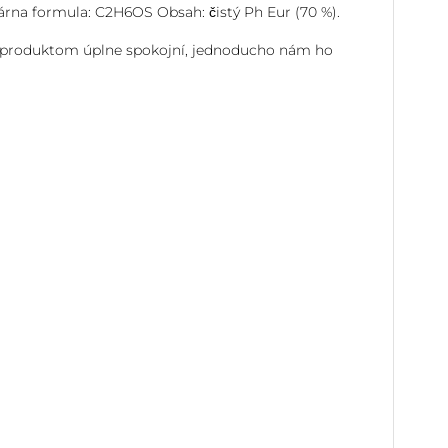
árna formula: C2H6OS Obsah: čistý Ph Eur (70 %).
e s produktom úplne spokojní, jednoducho nám ho