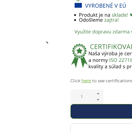
keyboard_arrow_right
Click
here
to see certifications