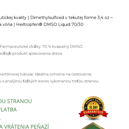
ckej kvality | Dimethylsulfoxid v tekutej forme 3,4 oz –
zka vôňa | Heiltropfen® DMSO Liquid 70/30
a. Farmaceutické zložky. 70 % kvapalný DMSO.
edľajší produkt spracovania dreva
kartónovej tubuse: ideálna ochrana na cestovanie.
tu s analýzou ťažkých kovov vykonanou treťou stranou.