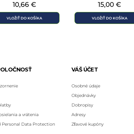
Cena
Cena
10,66 €
15,00 €
VLOŽIŤ DO KOŠÍKA
VLOŽIŤ DO KOŠÍKA
POLOČNOSŤ
VÁŠ ÚČET
zornenie
Osobné údaje
Objednávky
latby
Dobropisy
osielania a vrátenia
Adresy
d Personal Data Protection
Zľavové kupóny