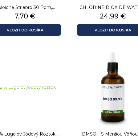
loidné Striebro 30 Ppm,...
CHLORINE DIOXIDE WATE
Cena
Cena
7,70 €
24,99 €
VLOŽIŤ DO KOŠÍKA
VLOŽIŤ DO KOŠÍKA
 % Lugolov Jódový Roztok...
DMSO – S Menšou Vôňou –