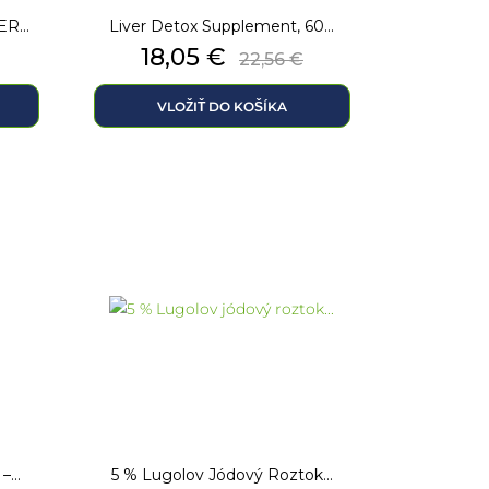
R...
Liver Detox Supplement, 60...
Cena
Základná
18,05 €
22,56 €
cena
VLOŽIŤ DO KOŠÍKA
...
5 % Lugolov Jódový Roztok...