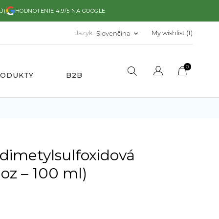
Ú)
HODNOTENIE 4.9/5 NA GOOGLE
Jazyk:
My wishlist (
1
)
Slovenčina
keyboard_arrow_down
0
RODUKTY
B2B
dimetylsulfoxidová
 oz – 100 ml)