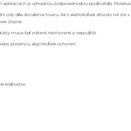
ch aplikáciách je výhradnou zodpovednosťou používateľa. Molekul
0 dní odo dňa doručenia tovaru. Ak z akéhokoľvek dôvodu nie st
vek otázok.
dukty musia byť vrátené neotvorené a nepoužité.
 alebo prevenciu akýchkoľvek ochorení.
é kráľovstvo