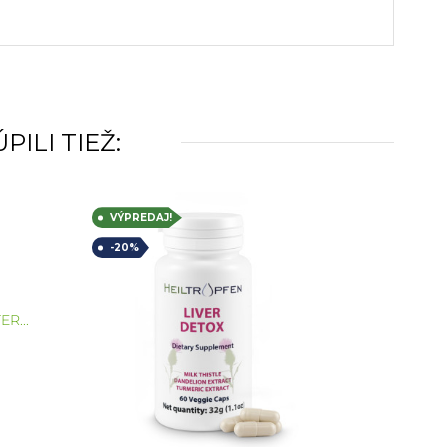
ILI TIEŽ:
VÝPREDAJ!
-20%