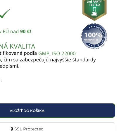
!
VLOŽIŤ DO KOŠÍKA
🔒 SSL Protected