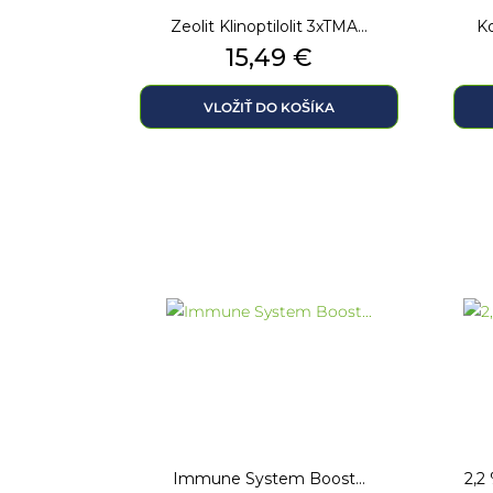
Zeolit Klinoptilolit 3xTMA...
Ko
Cena
15,49 €
VLOŽIŤ DO KOŠÍKA
Immune System Boost...
2,2