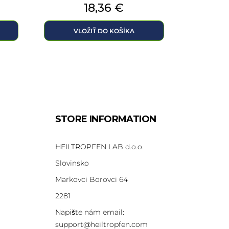
Cena
18,36 €
VLOŽIŤ DO KOŠÍKA
STORE INFORMATION
HEILTROPFEN LAB d.o.o.
Slovinsko
Markovci Borovci 64
2281
Napište nám email:
support@heiltropfen.com