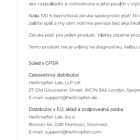
ako rozpúšťadlo a rozhodnutie o jeho použití v iný
Naša 100 % bezriziková záruka spokojnosti platí 3
zašlite späť a my vám vrátime peniaze bez akýchkoľ
Záruka platí pre jeden produkt. Všetky ostatné pro
Tento produkt nie je určený na diagnostiku, liečbu
Súlad s GPSR
Celosvetový distribútor
Heiltropfen Lab, LLP UK
27 Old Gloucester Street, WC1N 3AX Londýn, Spojen
E-mail:
support@heiltropfen.de
Distribútor v EÚ, sklad a zodpovedná osoba
Heiltropfen Lab, d.o.o.
Borovci 64, 2281 Markovci, Slovinsko
E-mail:
support@heiltropfen.com