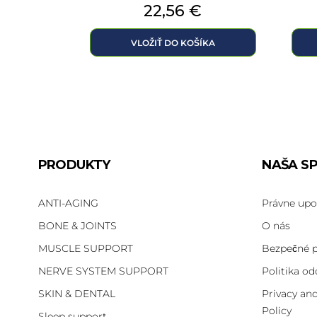
Cena
22,56 €
VLOŽIŤ DO KOŠÍKA
PRODUKTY
NAŠA S
ANTI-AGING
Právne upo
BONE & JOINTS
O nás
MUSCLE SUPPORT
Bezpečné p
NERVE SYSTEM SUPPORT
Politika od
SKIN & DENTAL
Privacy an
Policy
Sleep support