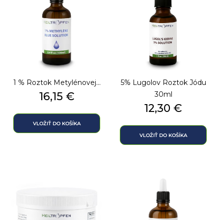
1 % Roztok Metylénovej...
5% Lugolov Roztok Jódu
Cena
16,15 €
30ml
Cena
12,30 €
VLOŽIŤ DO KOŠÍKA
VLOŽIŤ DO KOŠÍKA