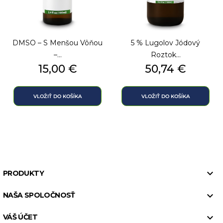
DMSO – S Menšou Vôňou
5 % Lugolov Jódový
–...
Roztok...
Cena
Cena
15,00 €
50,74 €
VLOŽIŤ DO KOŠÍKA
VLOŽIŤ DO KOŠÍKA

PRODUKTY

NAŠA SPOLOČNOSŤ

VÁŠ ÚČET