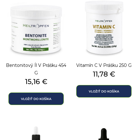
Bentonitový Íl V Prášku 454
Vitamín C V Prášku 250 G
Cena
G
11,78 €
Cena
15,16 €
VLOŽIŤ DO KOŠÍKA
VLOŽIŤ DO KOŠÍKA