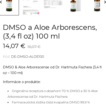
rd_arrow_left
keyboard_arro
DMSO a Aloe Arborescens,
(3,4 fl oz) 100 ml
14,07 €
16,07 €
Kód:
DE-DMSO-ALOE100
DMSO & Aloe Arborescense od Dr. Hartmuta Fischera (3,4 fl
oz – 100 ml)
Informácie o produkte:
Originálna receptúra s obsahom 70 % DMSO a 30 % Aloe
Arborescense od Dr. Hartmuta Fischera
Farmaceutická zložka čistá kvapalina DMSO 99,9 %