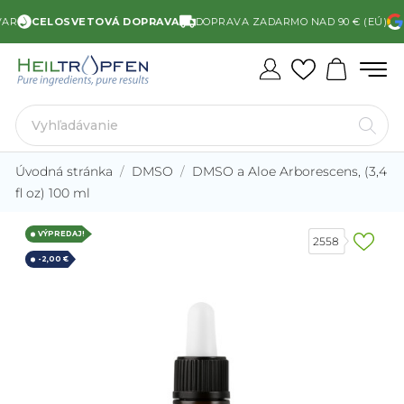
CELOSVETOVÁ DOPRAVA
DOPRAVA ZADARMO NAD 90 € (EÚ)
HO
Úvodná stránka
DMSO
DMSO a Aloe Arborescens, (3,4
fl oz) 100 ml
VÝPREDAJ!
2558
-2,00 €