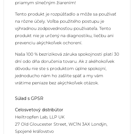
priamym slnečným žiarením!
Tento produkt je rozpúšťadlo a môže sa používať
na rôzne účely. Voľba použitého postupu je
výhradnou zodpovednosťou používateľa. Tento
produkt nie je určený na diagnostiku, liečbu ani
prevenciu akýchkoľvek ochorení.
Naša 100 % bezriziková záruka spokojnosti platí 30
dní odo dňa doručenia tovaru. Ak z akéhokoľvek
dôvodu nie ste s produktom úplne spokojní,
jednoducho nám ho zašlite späť a my vám
vrátime peniaze bez akýchkoľvek otázok.
Súlad s GPSR
Celosvetový distribútor
Heiltropfen Lab, LLP UK
27 Old Gloucester Street, WC1N 3AX Londýn,
Spojené kráľovstvo