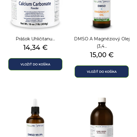
Prášok Uhličitanu...
DMSO A Magnéziový Olej
Cena
14,34 €
(3,4...
Cena
15,00 €
VLOŽIŤ DO KOŠÍKA
VLOŽIŤ DO KOŠÍKA