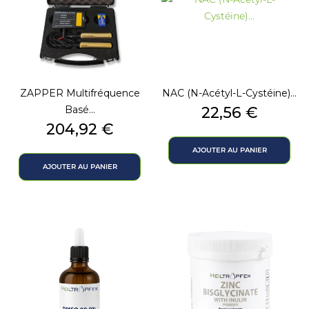
ZAPPER Multifréquence
NAC (N-Acétyl-L-Cystéine)...
Prix
Basé...
22,56 €
Prix
204,92 €
AJOUTER AU PANIER
AJOUTER AU PANIER