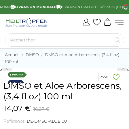
OMO
LIVRAISON MONDIALE
LIVRAISON GRATUITE DÈS 90 € (UE)
NO
Accueil
DMSO
DMSO et Aloe Arborescens, (3,4 fl oz)
100 ml
rd_arrow_left
keyboard_arro
PROMO !
2558
DMSO et Aloe Arborescens,
-2,00 €
(3,4 fl oz) 100 ml
14,07 €
16,07 €
Référence:
DE-DMSO-ALOE100