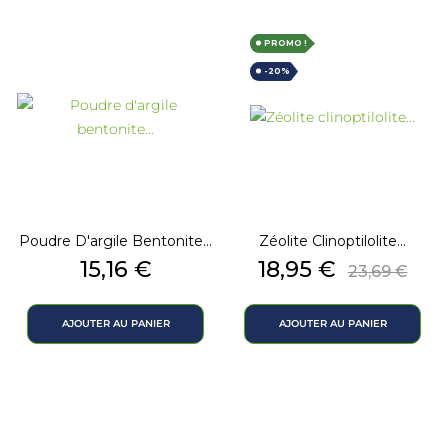
PROMO !
-20%
Poudre D'argile Bentonite...
Zéolite Clinoptilolite...
Prix
Prix
Prix
15,16 €
18,95 €
23,69 €
de
base
AJOUTER AU PANIER
AJOUTER AU PANIER