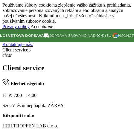
Používame súbory cookie na zlepšenie vášho zážitku z prehliadania,
zobrazovanie personalizovaných reklám alebo obsahu a analýzu
našej návštevnosti. Kliknutím na „Prijať všetko“ súhlasíte s
používaním súborov cookie.
Privacy policy
Accept
done
ETOVÁ DOPRAVA
DOPRAVA ZADARMO NAD 90 € (EÚ)
HODNOTENIE 4
Kontaktujte nás:
Client service
clear
Client service
Elérhetőségeink:
H–P: 7:00 - 14:00
Szo, V és ünnepnapok: ZÁRVA
Központi iroda:
HEILTROPFEN LAB d.o.o.