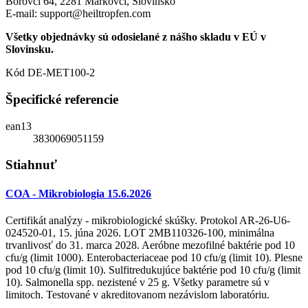
Borovci 64, 2281 Markovci, Slovinsko
E-mail:
support@heiltropfen.com
Všetky objednávky sú odosielané z nášho skladu v EÚ v
Slovinsku.
Kód
DE-MET100-2
Špecifické referencie
ean13
3830069051159
Stiahnuť
COA - Mikrobiologia 15.6.2026
Certifikát analýzy - mikrobiologické skúšky. Protokol AR-26-U6-
024520-01, 15. júna 2026. LOT 2MB110326-100, minimálna
trvanlivosť do 31. marca 2028. Aeróbne mezofilné baktérie pod 10
cfu/g (limit 1000). Enterobacteriaceae pod 10 cfu/g (limit 10). Plesne
pod 10 cfu/g (limit 10). Sulfitredukujúce baktérie pod 10 cfu/g (limit
10). Salmonella spp. nezistené v 25 g. Všetky parametre sú v
limitoch. Testované v akreditovanom nezávislom laboratóriu.