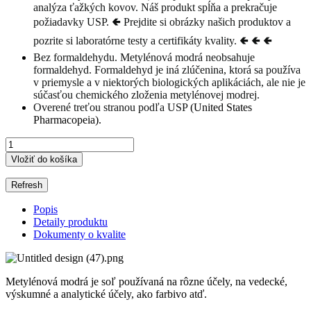
analýza ťažkých kovov. Náš produkt spĺňa a prekračuje
požiadavky USP. 🢀 Prejdite si obrázky našich produktov a
pozrite si laboratórne testy a certifikáty kvality. 🢀 🢀 🢀
Bez formaldehydu. Metylénová modrá neobsahuje
formaldehyd. Formaldehyd je iná zlúčenina, ktorá sa používa
v priemysle a v niektorých biologických aplikáciách, ale nie je
súčasťou chemického zloženia metylénovej modrej.
Overené treťou stranou podľa USP
(United States
Pharmacopeia).
Vložiť do košíka
Popis
Detaily produktu
Dokumenty o kvalite
Metylénová modrá je soľ používaná na rôzne účely, na vedecké,
výskumné a analytické účely, ako farbivo atď.