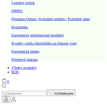
Lugolov roztok
DMSO
Premium Ormus | Koloidné striebro | Koloidné zlato
Kozmetika
Energeticky informované produkty
Kvapky oxidu chloričitého na čistenie vody
Energetické platne
Prémiové balenia
Všetky produkty
B2B
0
Vyhľadávanie