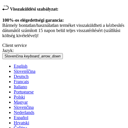
Visszaküldési szabályzat:
100%-os elégedettségi garancia:
Bármely bontatlan/használatlan terméket visszaküldheti a kézbesítés
dátumától számított 15 napon belül teljes visszatérítésért (szállítási
költség kivételével)!
Client service
Jazyk:
Slovenčina
keyboard_arrow_down
English
Slovenščina
Deutsch
Français
Italiano
Portuguese
Polski
Magyar
Slovenčina
Nederlands
Español
Hrvatski
Čeština