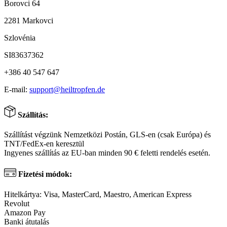
Borovci 64
2281 Markovci
Szlovénia
SI83637362
+386 40 547 647
E-mail:
support@heiltropfen.de
Szállítás:
Szállítást végzünk Nemzetközi Postán, GLS-en (csak Európa) és
TNT/FedEx-en keresztül
Ingyenes szállítás az EU-ban minden 90 € feletti rendelés esetén.
Fizetési módok:
Hitelkártya: Visa, MasterCard, Maestro, American Express
Revolut
Amazon Pay
Banki átutalás