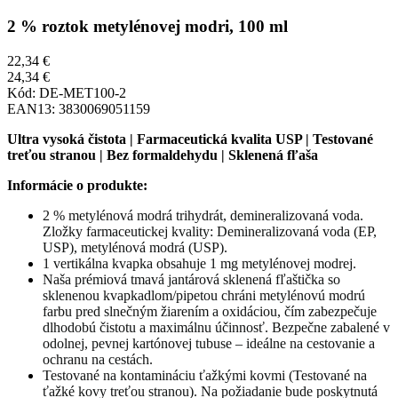
2 % roztok metylénovej modri, 100 ml
22,34 €
24,34 €
Kód:
DE-MET100-2
EAN13:
3830069051159
Ultra vysoká čistota | Farmaceutická kvalita USP | Testované
treťou stranou | Bez formaldehydu | Sklenená fľaša
Informácie o produkte:
2 % metylénová modrá trihydrát, demineralizovaná voda.
Zložky farmaceutickej kvality: Demineralizovaná voda (EP,
USP), metylénová modrá (USP).
1 vertikálna kvapka obsahuje 1 mg metylénovej modrej.
Naša prémiová tmavá jantárová sklenená fľaštička so
sklenenou kvapkadlom/pipetou chráni metylénovú modrú
farbu pred slnečným žiarením a oxidáciou, čím zabezpečuje
dlhodobú čistotu a maximálnu účinnosť. Bezpečne zabalené v
odolnej, pevnej kartónovej tubuse – ideálne na cestovanie a
ochranu na cestách.
Testované na kontamináciu ťažkými kovmi (
Testované na
ťažké kovy treťou stranou)
. Na požiadanie bude poskytnutá