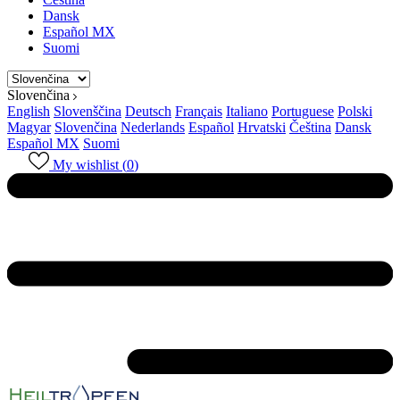
Dansk
Español MX
Suomi
Slovenčina
English
Slovenščina
Deutsch
Français
Italiano
Portuguese
Polski
Magyar
Slovenčina
Nederlands
Español
Hrvatski
Čeština
Dansk
Español MX
Suomi
My wishlist (
0
)