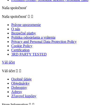
Naša spoločnosť
Naša spoločnosť


Právne upozornenie
O nás
Bezpečné platby
Politika odosielania a vrátenia
Privacy and Personal Data Protection Policy
Cookie Policy
Certification
3RD PARTY TESTED
Váš účet
Váš účet


Osobné údaje
Objednávky
Dobropisy
Adresy
Zľavové kupóny
Store Information

