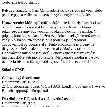
Testované treťou stranou.
Pokyny:
Zmiešajte 1 ml (20 kvapiek) roztoku s 200 ml vody alebo
použite podľa vašich stanovených výskumných protokolov.
Upozornenie:
Môže spôsobiť podráždenie kože, dýchacích ciest a
očí. Po manipulácii si dôkladne umyte ruky. Noste ochranné
rukavice/ochranný odev/ochranné okuliare/ochrannú masku. V
prípade kontaktu s očami/kožou vypláchnite veľkým množstvom
vody. Voľba použitého postupu a použitia je výhradnou
zodpovednosťou používateľa. Tento produkt nie je určený na
diagnostiku, liečbu alebo prevenciu akýchkoľvek ochorení.
Uchovávajte mimo dosahu detí. Uchovávajte tesne uzavreté v
tmavom, dobre vetranom priestore. Metylénová modrá je vysoko
účinné farbivo a môže spôsobiť výrazné sfarbenie. 200-515-2
Súlad s GPSR
Celosvetový distribútor
Heiltropfen Lab, LLP UK
27 Old Gloucester Street, WC1N 3AX Londýn, Spojené kráľovstvo
E-mail:
support@heiltropfen.de
Distribútor v EÚ, sklad a zodpovedná osoba
Heiltropfen Lab, d.o.o.