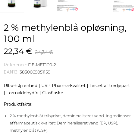
2 % methylenblå opløsning,
100 ml
22,34 €
24,34 €
Reference:
DE-MET100-2
EAN13:
3830069051159
Ultra-høj renhed | USP Pharma-kvalitet | Testet af tredjepart
| Formaldehydfri | Glasflaske
Produktfakta:
2 % methylenblåt trihydrat, demineraliseret vand. Ingredienser
af farmaceutisk kvalitet: Demineraliseret vand (EP, USP),
methylenblåt (USP).