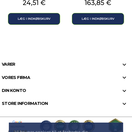
Pris
Pris
24,51 €
163,85 €
LÆG I INDKØBSKURV
LÆG I INDKØBSKURV

VARER

VORES FIRMA

DIN KONTO

STORE INFORMATION