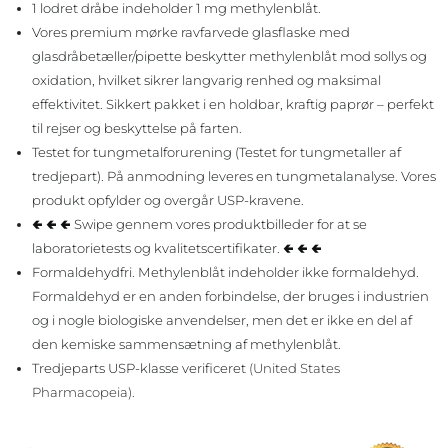
1 lodret dråbe indeholder 1 mg methylenblåt.
Vores premium mørke ravfarvede glasflaske med
glasdråbetæller/pipette beskytter methylenblåt mod sollys og
oxidation, hvilket sikrer langvarig renhed og maksimal
effektivitet. Sikkert pakket i en holdbar, kraftig paprør – perfekt
til rejser og beskyttelse på farten.
Testet for tungmetalforurening (
Testet for tungmetaller af
tredjepart)
. På anmodning leveres en tungmetalanalyse. Vores
produkt opfylder og overgår USP-kravene.
🢀 🢀 🢀 Swipe gennem vores produktbilleder for at se
laboratorietests og kvalitetscertifikater. 🢀 🢀 🢀
Formaldehydfri. Methylenblåt indeholder ikke formaldehyd.
Formaldehyd er en anden forbindelse, der bruges i industrien
og i nogle biologiske anvendelser, men det er ikke en del af
den kemiske sammensætning af methylenblåt.
Tredjeparts USP-klasse verificeret
(United States
Pharmacopeia).