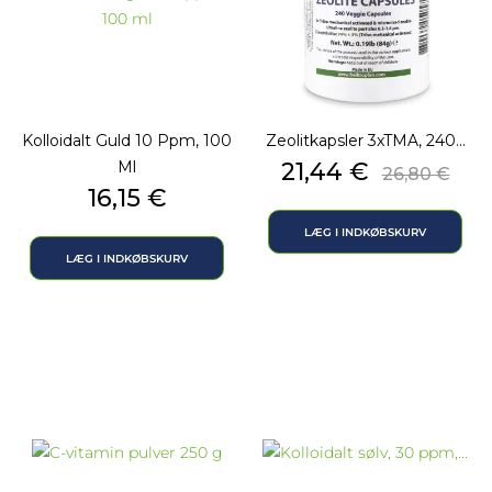
Kolloidalt Guld 10 Ppm, 100
Zeolitkapsler 3xTMA, 240...
Pris
Normalpr
Ml
21,44 €
26,80 €
Pris
16,15 €
LÆG I INDKØBSKURV
LÆG I INDKØBSKURV