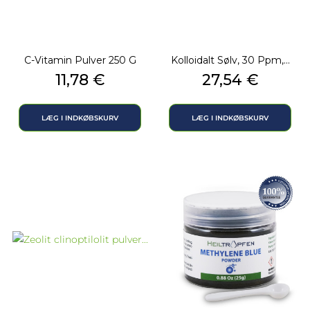
C-Vitamin Pulver 250 G
Kolloidalt Sølv, 30 Ppm,...
Pris
Pris
11,78 €
27,54 €
LÆG I INDKØBSKURV
LÆG I INDKØBSKURV