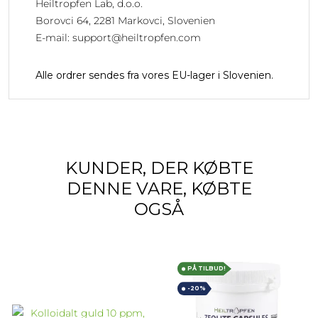
Heiltropfen Lab, d.o.o.
Borovci 64, 2281 Markovci, Slovenien
E-mail:
support@heiltropfen.com
Alle ordrer sendes fra vores EU-lager i Slovenien.
KUNDER, DER KØBTE
DENNE VARE, KØBTE
OGSÅ
PÅ TILBUD!
-20%