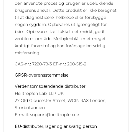
den anvendte proces og brugen er udelukkende
brugerens ansvar. Dette produkt er ikke beregnet
til at diagnosticere, helbrede eller forebygge
nogen sygdom. Opbevares utilgængeligt for
børn. Opbevares tæt lukket i et mørkt, godt
ventileret område. Methylenblåt er et meget
kraftigt farvestof og kan forårsage betydelig
misfarvning.
CAS-nr.: 7220-79-3 EF-nr.: 200-515-2
GPSR-overensstemmelse
Verdensomspændende distributør
Heiltropfen Lab, LLP UK
27 Old Gloucester Street, WC1N 3AX London,
Storbritannien
E-mail:
support@heiltropfen.de
EU-distributør, lager og ansvarlig person