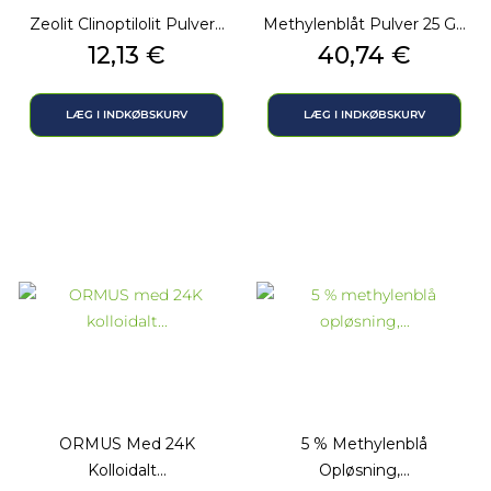
Zeolit Clinoptilolit Pulver...
Methylenblåt Pulver 25 G...
Pris
Pris
12,13 €
40,74 €
LÆG I INDKØBSKURV
LÆG I INDKØBSKURV
ORMUS Med 24K
5 % Methylenblå
Kolloidalt...
Opløsning,...