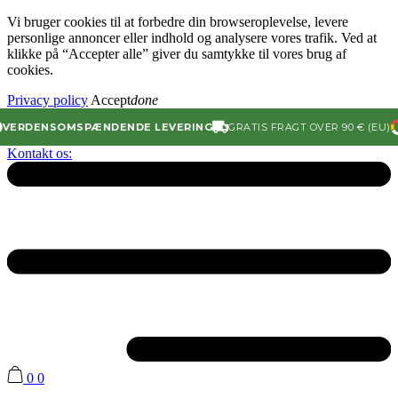
Vi bruger cookies til at forbedre din browseroplevelse, levere
personlige annoncer eller indhold og analysere vores trafik. Ved at
klikke på “Accepter alle” giver du samtykke til vores brug af
cookies.
Privacy policy
Accept
done
ERDENSOMSPÆNDENDE LEVERING
GRATIS FRAGT OVER 90 € (EU)
Kontakt os:
0
0