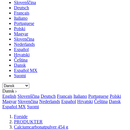
Slovenščina
Deutsch
Français
Italiano
Portuguese
Polski
Magyar
Slovenčina
Nederlands
Español
Hrvatski
Čeština
Dansk
Español MX
Suomi
Dansk
English
Slovenščina
Deutsch
Français
Italiano
Portuguese
Polski
Magyar
Slovenčina
Nederlands
Español
Hrvatski
Čeština
Dansk
Español MX
Suomi
Forside
PRODUKTER
Calciumcarbonatpulver 454 g