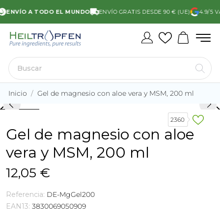
ENVÍO A TODO EL MUNDO
ENVÍO GRATIS DESDE 90 € (UE)
4.9/5 VA
Inicio
Gel de magnesio con aloe vera y MSM, 200 ml
rd_arrow_left
keyboard_arro
2360
Gel de magnesio con aloe
vera y MSM, 200 ml
12,05 €
Referencia:
DE-MgGel200
EAN13:
3830069050909