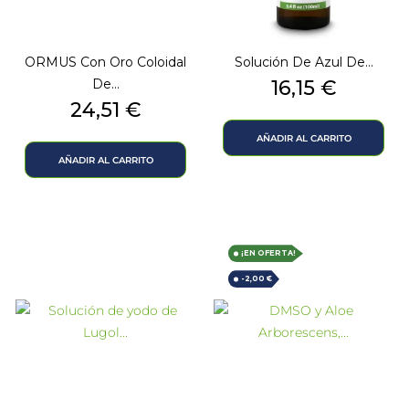
ORMUS Con Oro Coloidal
Solución De Azul De...
Precio
De...
16,15 €
Precio
24,51 €
AÑADIR AL CARRITO
AÑADIR AL CARRITO
¡EN OFERTA!
-2,00 €