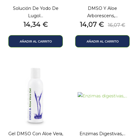
Solución De Yodo De
DMSO Y Aloe
Lugol...
Arborescens,...
Precio
Precio
Precio
14,34 €
14,07 €
16,07 €
base
AÑADIR AL CARRITO
AÑADIR AL CARRITO
Gel DMSO Con Aloe Vera,
Enzimas Digestivas,...