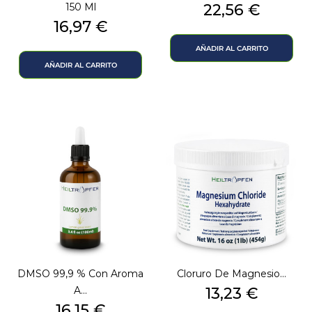
Precio
150 Ml
22,56 €
Precio
16,97 €
AÑADIR AL CARRITO
AÑADIR AL CARRITO
DMSO 99,9 % Con Aroma
Cloruro De Magnesio...
Precio
A...
13,23 €
Precio
16,15 €