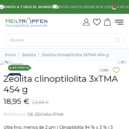
ENVÍO A TODO EL MUNDO
ENVÍO GRATIS DESDE 90 € (UE)
4.9/5 VA
Inicio
Zeolita
Zeolita clinoptilolita 3xTMA 454 g
¡EN OFERTA!
2388
Zeolita clinoptilolita 3xTMA
-20%
454 g
18,95 €
23,69 €
Referencia:
DE-ZEO454-3TMA
Ultra fino, menos de 2 µm | Clinoptilolita 94 % ± 3 % | 3