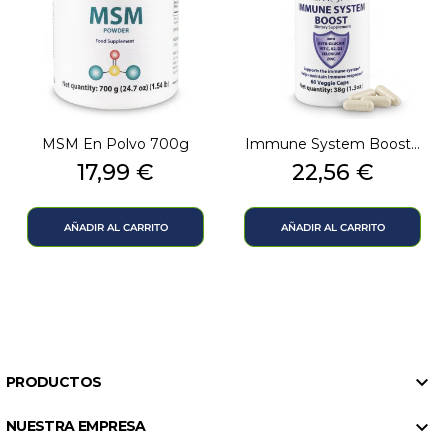
MSM En Polvo 700g
Immune System Boost...
Precio
Precio
17,99 €
22,56 €
AÑADIR AL CARRITO
AÑADIR AL CARRITO

PRODUCTOS

NUESTRA EMPRESA