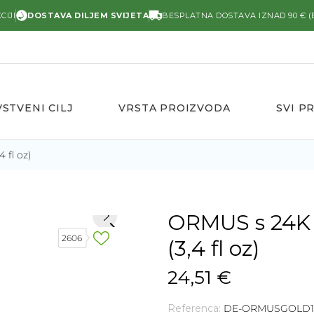
CIJI
DOSTAVA DILJEM SVIJETA
BESPLATNA DOSTAVA IZNAD 90 € (
STVENI CILJ
VRSTA PROIZVODA
SVI P
 fl oz)
ORMUS s 24K 
keyboard_arrow_right
2606
(3,4 fl oz)
24,51 €
Referenca:
DE-ORMUSGOLD1