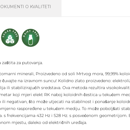
OKUMENTI O KVALITETI
a zaštita za putovanja.
marni minerali, Proizvedeno od soli Mrtvog mora, 99,99% koloid
e čuvajte na izravnom suncu! Kolidno zlato proizvedeno: elektrol
ija ili stabilizirajućih sredstava. Ova metoda rezultira visokokv
rametar koji mjeri elekt RK naboj koloidnih čestica u tekućem med
 ili negativan, što može utjecati na stabilnost i ponašanje koloidni
nomjerno raspoređene u tekućem mediju. To može poboljšati stabi
tica. s frekvencijama 432 Hz i 528 Hz. s posvećenom geometrijom. B
mnom mjestu, daleko od električnih uređaja.