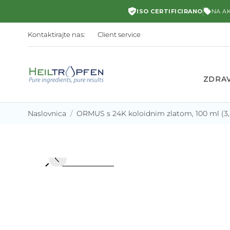
ISO CERTIFICIRANO
NA AK
Kontaktirajte nas:
Client service
ZDRAV
Naslovnica
ORMUS s 24K koloidnim zlatom, 100 ml (3,4
keyboard_arrow_left