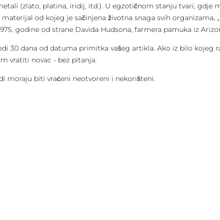
li (zlato, platina, iridij, itd.). U egzotičnom stanju tvari, gdje 
materijal od kojeg je sačinjena životna snaga svih organizama, „
 1975. godine od strane Davida Hudsona, farmera pamuka iz Arizo
jedi 30 dana od datuma primitka vašeg artikla. Ako iz bilo kojeg
 vratiti novac - bez pitanja.
di moraju biti vraćeni neotvoreni i nekorišteni.