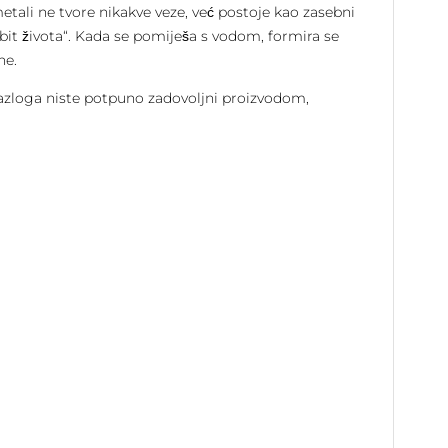
metali ne tvore nikakve veze, već postoje kao zasebni
bit života“. Kada se pomiješa s vodom, formira se
ne.
 razloga niste potpuno zadovoljni proizvodom,