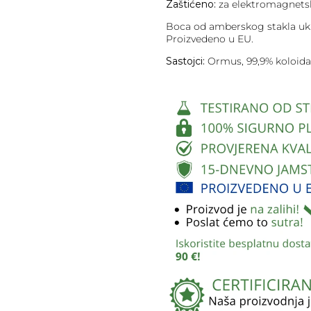
Zaštićeno:
za elektromagnetsk
Boca od amberskog stakla ukl
Proizvedeno u EU.
Sastojci:
Ormus, 99,9% koloidal