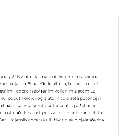
nog 24K zlata i farmaceutski demineralizirane
izom koja jamči najvišu kvalitetu, homogenost i
alitetnim i dobro raspršenim kolidnim zlatom uz
iju, poput koloidnog zlata. Visoki zeta potencijal
h čestica. Visoki zeta potencijal je poželjan jer
lnost i učinkovitost proizvoda od kolodnog zlata,
ez umjetnih dodataka ili životinjskih bjelančevina.