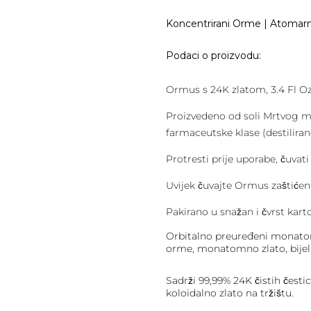
Koncentrirani Orme | Atomarni
Podaci o proizvodu:
Ormus s 24K zlatom, 3.4 Fl Oz
Proizvedeno od soli Mrtvog mo
farmaceutske klase (destiliran
Protresti prije uporabe, čuva
Uvijek čuvajte Ormus zaštićen
Pakirano u snažan i čvrst kart
Orbitalno preuređeni monatom
orme, monatomno zlato, bijeli
Sadrži 99,99% 24K čistih čestic
koloidalno zlato na tržištu.