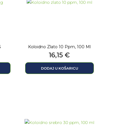
G
Koloidno Zlato 10 Ppm, 100 Ml
Cijena
16,15 €
DODAJ U KOŠARICU