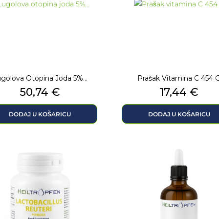
golova Otopina Joda 5%...
Prašak Vitamina C 454 
Cijena
Cijena
50,74 €
17,44 €
DODAJ U KOŠARICU
DODAJ U KOŠARICU