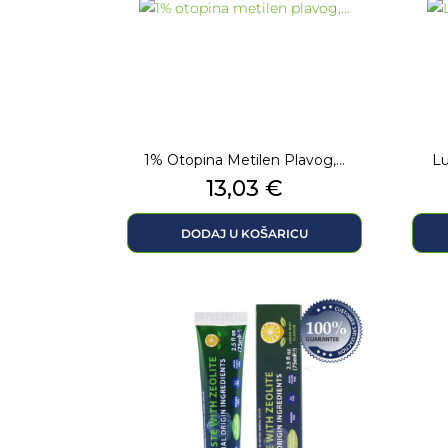
1% Otopina Metilen Plavog,...
Lu
Cijena
13,03 €
DODAJ U KOŠARICU