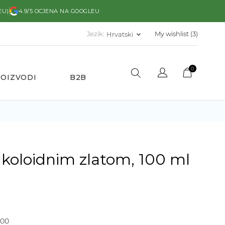
EU)
4.9/5 OCJENA NA GOOGLEU
Jezik:
My wishlist (
3
)
Hrvatski
keyboard_arrow_down
0
ROIZVODI
B2B
koloidnim zlatom, 100 ml
00