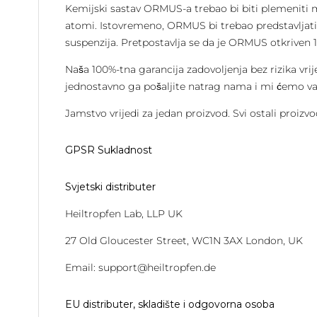
Kemijski sastav ORMUS-a trebao bi biti plemeniti meta
atomi. Istovremeno, ORMUS bi trebao predstavljati 
suspenzija. Pretpostavlja se da je ORMUS otkriven
Naša 100%-tna garancija zadovoljenja bez rizika vri
jednostavno ga pošaljite natrag nama i mi ćemo vam
Jamstvo vrijedi za jedan proizvod. Svi ostali proizvo
GPSR Sukladnost
Svjetski distributer
Heiltropfen Lab, LLP UK
27 Old Gloucester Street, WC1N 3AX London, UK
Email: support@heiltropfen.de
EU distributer, skladište i odgovorna osoba