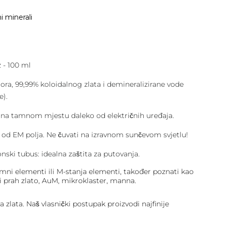
 minerali
 - 100 ml
ra, 99,99% koloidalnog zlata i demineralizirane vode
e).
ti na tamnom mjestu daleko od električnih uređaja.
 od EM polja. Ne čuvati na izravnom sunčevom svjetlu!
onski tubus: idealna zaštita za putovanja.
ni elementi ili M-stanja elementi, također poznati kao
 prah zlato, AuM, mikroklaster, manna.
a zlata. Naš vlasnički postupak proizvodi najfinije