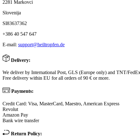
2281 Markovci
Slovenija
SI83637362
+386 40 547 647
E-mail:
support@heiltropfen.de
Delivery:
We deliver by International Post, GLS (Europe only) and TNT/FedE
Free delivery within EU for all orders of 90 € or more.
Payments:
Credit Card: Visa, MasterCard, Maestro, American Express
Revolut
Amazon Pay
Bank wire transfer
Return Policy: