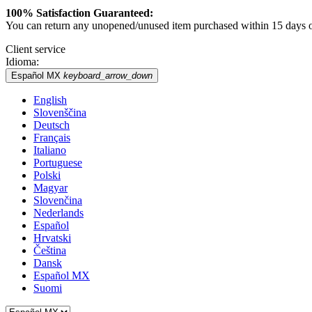
100% Satisfaction Guaranteed:
You can return any unopened/unused item purchased within 15 days of 
Client service
Idioma:
Español MX
keyboard_arrow_down
English
Slovenščina
Deutsch
Français
Italiano
Portuguese
Polski
Magyar
Slovenčina
Nederlands
Español
Hrvatski
Čeština
Dansk
Español MX
Suomi