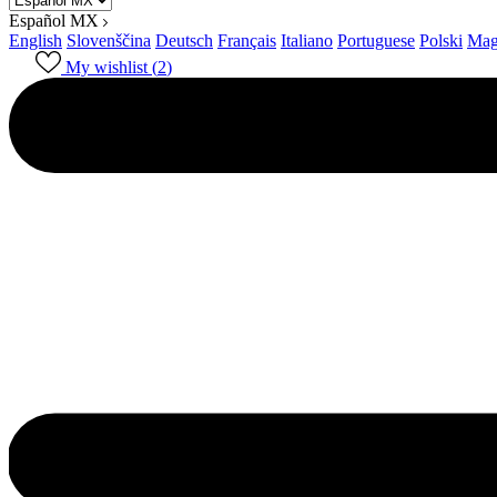
Español MX
English
Slovenščina
Deutsch
Français
Italiano
Portuguese
Polski
Mag
My wishlist (
2
)