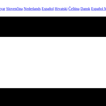
yar
Slovenčina
Nederlands
Español
Hrvatski
Čeština
Dansk
Español